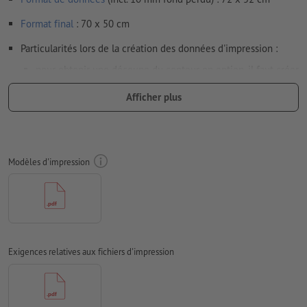
Format
final
: 70 x 50 cm
Particularités lors de la création des données d'impression :
pour obtenir une découpe du contour en option, il faut créer
une
découpe du contour
dans les données d'impression
Afficher plus
Résolution:
150 dpi
Prévoir 10 mm
de fond perdu
, placer les informations
importantes à une distance de min. 4 mm du format final
Modèles d'impression
Les polices de caractères
doivent être incorporées ou les textes
doivent être vectorisés
Mode couleur :
CMJN, FOGRA51 (PSO Coated v3) pour les
papiers couchés
Exigences relatives aux fichiers d'impression
Nous ne vérifions pas les
fautes d'orthographe et de syntaxe
Nous ne vérifions pas les
réglages de surimpression