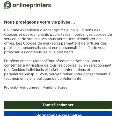
Nous utilisons Trustpilot comme prestataire indépendant pour collecter des
évaluations. Vous trouverez
ici
les mesures prises par Trustpilot pour garantir
l'authenticité des évaluations.
Page d'accueil
Panneaux/Pancartes
Panneaux composites alu
Panneaux
composites alu, 70 x 50 cm
Abonnez-vous à notre newsletter et profitez d'une remise de
15 %
À propos de nous
L'entreprise
Service
Presse
Modes de paiement
Blog