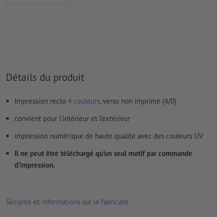
Les
commentaires
sont supprimés et ne seront ainsi pas
imprimés
Le contenu des
champs de formulaire
sera imprimé
Comment créer correctement des fichiers d'impression?
Détails du produit
Impression recto
4 couleurs
, verso non imprimé (4/0)
convient pour l’intérieur et l’extérieur
impression numérique de haute qualité avec des couleurs UV
Il ne peut être téléchargé qu’un seul motif par commande
d’impression.
Sécurité et informations sur le fabricant