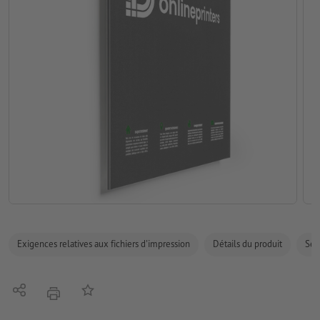
Exigences relatives aux fichiers d'impression
Détails du produit
Sécu
Partager
Ajouter à liste d'article
imprimer