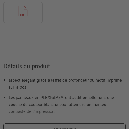
imprimés
Le contenu des
champs de formulaire
sera imprimé
Comment créer correctement des fichiers d'impression?
Détails du produit
aspect élégant grâce à l'effet de profondeur du motif imprimé
sur le dos
Les panneaux en PLEXIGLAS® ont additionnellement une
couche de couleur blanche pour atteindre un meilleur
contraste de l'impression.
La translucidité dépend, entre autres, du fond.