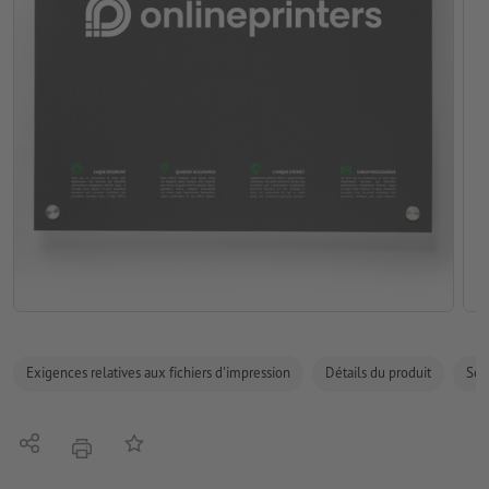
Exigences relatives aux fichiers d'impression
Détails du produit
Sécu
Partager
Ajouter à liste d'article
imprimer