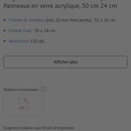
Panneaux en verre acrylique, 30 cm 24 cm
Format de données
(incl. 10 mm fond perdu) : 32 x 26 cm
Format
final
: 30 x 24 cm
Résolution:
150 dpi
Prévoir 10 mm
de fond perdu
, placer les informations
importantes à une distance de min. 4 mm du format final
Afficher plus
Les polices de caractères
doivent être incorporées ou les textes
doivent être vectorisés
Mode couleur :
CMJN, FOGRA51 (PSO Coated v3) pour les
Modèles d'impression
papiers couchés
Nous ne vérifions pas les
fautes d'orthographe et de syntaxe
Nous ne vérifions pas les
réglages de surimpression
Les
commentaires
sont supprimés et ne seront ainsi pas
Exigences relatives aux fichiers d'impression