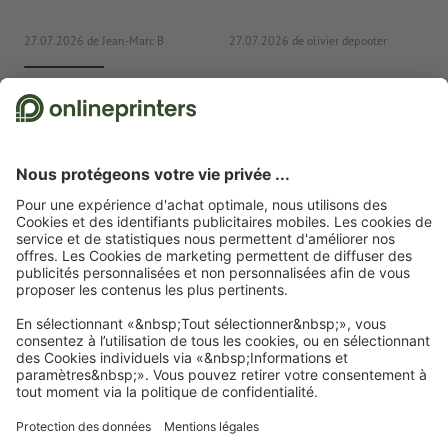
co
27.07.2026
de Jean-Marc B
27.07.2026
de olivier depooter
19
Nous utilisons Trustpilot comme prestataire indépendant pour collecter des
évaluations. Vous trouverez
ici
les mesures prises par Trustpilot pour garantir
l'authenticité des évaluations.
Page d'accueil
Panneaux/Pancartes
Panneaux en verre acrylique
Panneaux en
verre acrylique, 30 cm 24 cm
Abonnez-vous à notre newsletter et profitez d'une remise de
15 %
À propos de nous