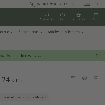
07 848 37 96
(Lu-Ve 8-18h00)
FRA
|
NLD
Se connecter
Aide
Liste d'articles
Panier
eterie
Autocollants
Articles publicitaires
ommande.
En savoir plus
x 24 cm
imprimer
Partager
Ajouter 
urité et informations sur le fabricant