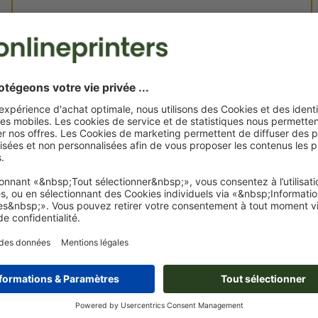
Vos fichiers d'impression
Vous pouvez télécharger vos fichiers d'impression avant ou
après l'achat.
Je dépose mes fichiers
Livraison approx. :
€ 53,94
ven. 21 août - mar. 25 août
HT
2
Poids: env.
210,13 g