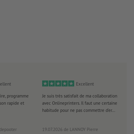
ellent
Excellent
ire, programme
Je suis très satisfait de ma collaboration
Les 
aison rapide et
avec Onlineprinters. Il faut une certaine
pas 
habitude pour ne pas commettre d'er...
accè
pas p
 depooter
19.07.2026
de LANNOY Pierre
14.0