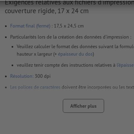
Exigences relatives aux fichiers d'impression
couverture rigide, 17 x 24 cm
Format final (fermé)
: 17,5 x 24,5 cm
Particularités lors de la création des données d'impression :
Veuillez calculer le format des données suivant la formul
hauteur x largeur (+
épaisseur du dos
)
veuillez tenir compte des instructions relatives à
l’épaiss
Résolution:
300 dpi
Les polices de caractères
doivent être incorporées ou les tex
être vectorisés
Mode couleur :
CMJN, FOGRA51 (PSO Coated v3) pour les pap
Afficher plus
FOGRA52 (PSO Uncoated v3 FOGRA52) pour les papiers non
Nous ne vérifions pas les
fautes d'orthographe et de syntaxe