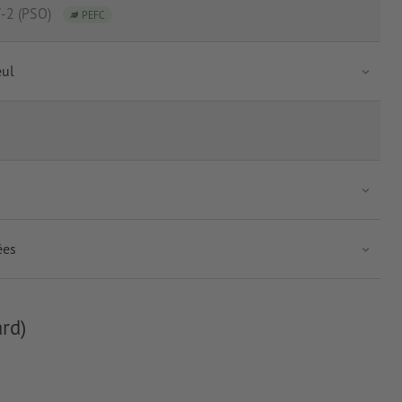
-2 (PSO)
PEFC
eul
ées
rd)