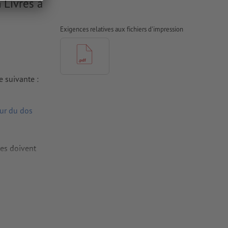
 Livres à
Exigences relatives aux fichiers d'impression
e suivante :
eur du dos
tes doivent
iers couchés,
 couchés