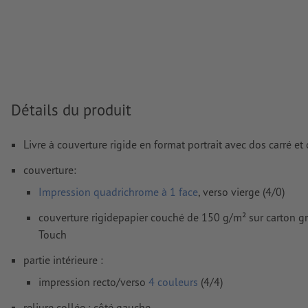
Nous ne vérifions pas les
réglages de surimpression
Les
commentaires
sont supprimés et ne seront ainsi pas imp
Le contenu des
champs de formulaire
sera imprimé
Comment créer correctement des fichiers d'impression?
Détails du produit
Livre à couverture rigide en format portrait avec dos carré et
couverture:
Impression quadrichrome à 1 face
, verso vierge (4/0)
couverture rigidepapier couché de 150 g/m² sur carton gr
Touch
partie intérieure :
impression recto/verso
4 couleurs
(4/4)
reliure collée : côté gauche