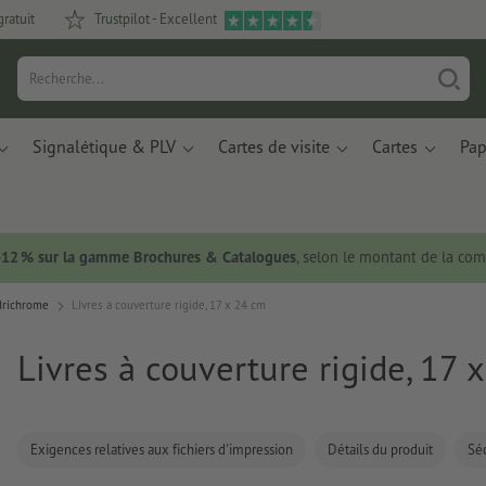
gratuit
Trustpilot - Excellent
Signalétique & PLV
Cartes de visite
Cartes
Pap
 -12 % sur la gamme Brochures & Catalogues
, selon le montant de la c
adrichrome
Livres à couverture rigide, 17 x 24 cm
Livres à couverture rigide, 17 
Exigences relatives aux fichiers d'impression
Détails du produit
Séc