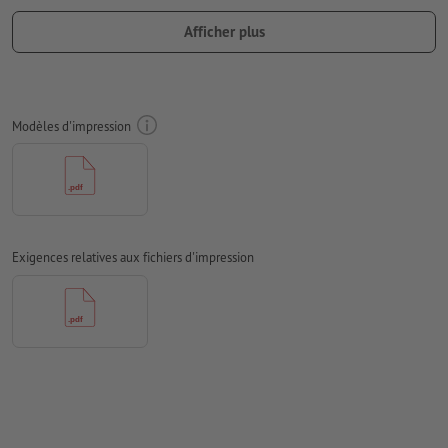
Les polices de caractères
doivent être incorporées ou les textes
Afficher plus
doivent être vectorisés
Mode couleur :
CMJN, FOGRA51 (PSO Coated v3) pour les
papiers couchés
Modèles d'impression
Nous ne vérifions pas les
fautes d'orthographe et de syntaxe
Nous ne vérifions pas les
réglages de surimpression
Les
commentaires
sont supprimés et ne seront ainsi pas
imprimés
Exigences relatives aux fichiers d'impression
Le contenu des
champs de formulaire
sera imprimé
Comment créer correctement des fichiers d'impression?