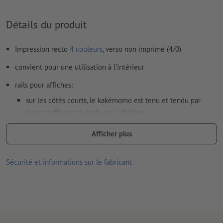
Détails du produit
Impression recto
4 couleurs
, verso non imprimé (4/0)
convient pour une utilisation à l’intérieur
rails pour affiches:
sur les côtés courts, le kakémomo est tenu et tendu par
deux profils en alu/rails pour affiches
le profil en alu supérieur comporte deux œillets de
Afficher plus
suspension déplaçables en plastique
les profils sont réutilisables et très faciles à manipuler
Sécurité et informations sur le fabricant
classe de réaction au feu B1
il ne peut être téléchargé qu'un seul motif par commande
d'impression