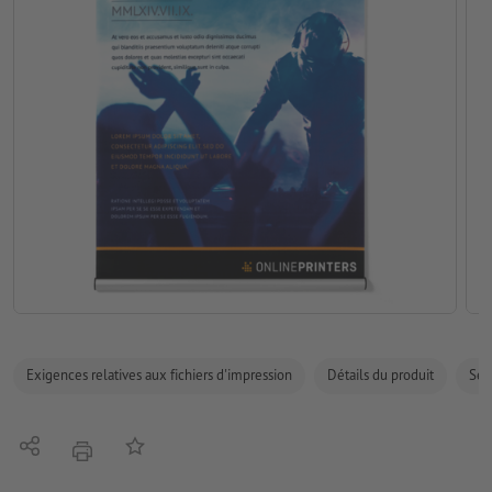
Exigences relatives aux fichiers d'impression
Détails du produit
Sécu
Partager
Ajouter à liste d'article
imprimer