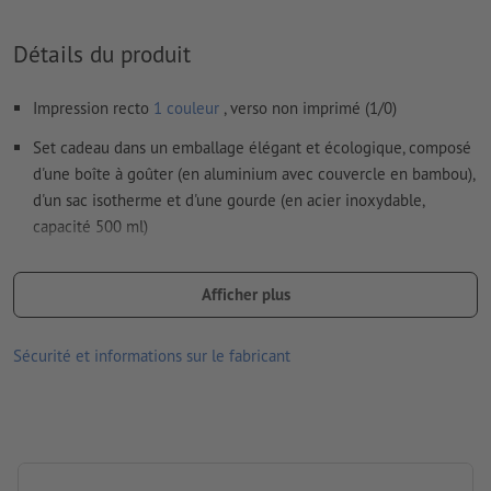
vecteurs ; les images et modèles JPEG ou TIFF ne
conviennent pas
Détails du produit
Vous trouverez de plus amples informations et conseils sur
Impression recto
1 couleur
, verso non imprimé (1/0)
les
données vectorielles
dans notre espace Aide / F.A.Q.
Set cadeau dans un emballage élégant et écologique, composé
Nous ne vérifions pas les
fautes d'orthographe et de syntaxe
d'une boîte à goûter (en aluminium avec couvercle en bambou),
indication : Veuillez noter que le résultat de la gravure peut
d'un sac isotherme et d'une gourde (en acier inoxydable,
differé à cause de la matière naturelle
capacité 500 ml)
Matériau : aluminium, Bambou, Coton, acier inoxydable, Silicon
Comment créer correctement des fichiers d'impression?
Afficher plus
dimensions : 30 x 30 x 13,2 cm
Emballage: carton
Sécurité et informations sur le fabricant
Contenance: 500 ml
Traitement: Gravure laser
emplacement de la gravure: sur les deux produits en même
taille