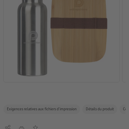
Exigences relatives aux fichiers d'impression
Détails du produit
Com
Partager
Ajouter à liste d'article
imprimer