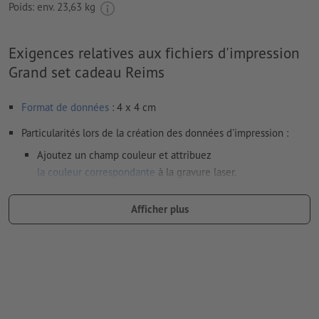
Poids: env.
23,63 kg
Exigences relatives aux fichiers d'impression
Grand set cadeau Reims
Format de données
: 4 x 4 cm
Particularités lors de la création des données d'impression :
Ajoutez un champ couleur et attribuez
la couleur correspondante
à la gravure laser.
dénomination du champ couleur : „Laser“
Afficher plus
type de couleur : couleur à plat
valeur de couleur : à définir librement
Remarque : cette « couleur » sert uniquement à des fins de
production, il ne s’agit pas d’une gravure en couleur
Le PDF « prêt à l’impression » ne peut contenir que des