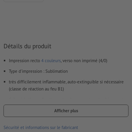
Comment créer correctement des fichiers d'impression?
Détails du produit
Impression recto
4 couleurs
, verso non imprimé (4/0)
Type d'impression : Sublimation
très difficilement inflammable, auto-extinguible si nécessaire
(classe de réaction au feu B1)
Grâce à la thermofixation, votre drapeau est particulièrement
résistant, lavable, et repassable
Afficher plus
Galon de renfort disponible en noir ou blanc
Sécurité et informations sur le fabricant
ourlet périphérique pour une plus grande durabilité