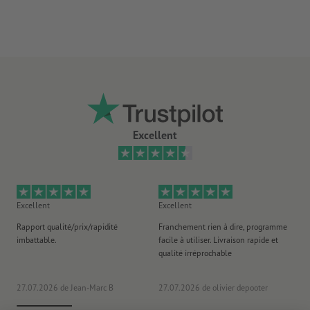
30 mm de sangle sur le côté du mât et de potence
Indication : le matériel est légèrement translucide.
Il ne peut être téléchargé qu’un seul motif par commande
d’impression.
Excellent
Excellent
Excellent
Ex
Rapport qualité/prix/rapidité
Franchement rien à dire, programme
Je 
imbattable.
facile à utiliser. Livraison rapide et
co
qualité irréprochable
fa
co
27.07.2026
de Jean-Marc B
27.07.2026
de olivier depooter
19