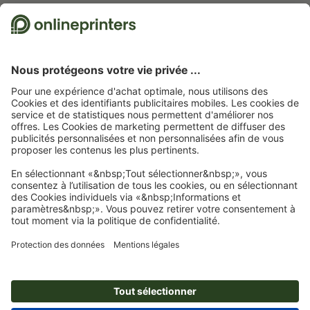
Nous utilisons Trustpilot comme prestataire indépendant pour collecter des
évaluations. Vous trouverez
ici
les mesures prises par Trustpilot pour garantir
l'authenticité des évaluations.
Page d'accueil
Signalétique & PLV
Publicité extérieure
Drapeaux
Giantpole
Giantpole, seulement impression
Abonnez-vous à notre newsletter et profitez d'une remise de
15 %
À propos de nous
L'entreprise
Service
Presse
Modes de paiement
Blog