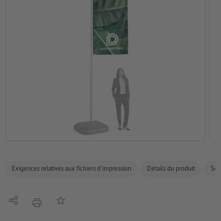
Exigences relatives aux fichiers d'impression
Détails du produit
Sécu
Partager
Ajouter à liste d'article
imprimer