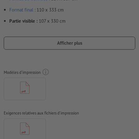
Format
final
: 110 x 333 cm
Partie visible :
107 x 330 cm
Prévoir 20 mm
de fond perdu
, placer les informations
importantes à une distance de min. 40 mm du format final
Afficher plus
Résolution:
150 dpi
Les polices de caractères
doivent être incorporées ou les textes
doivent être vectorisés
Modèles d'impression
Mode couleur :
CMJN, FOGRA51 (PSO Coated v3)
Nous ne vérifions pas les
fautes d'orthographe et de syntaxe
Nous ne vérifions pas les
réglages de surimpression
Exigences relatives aux fichiers d'impression
Les
commentaires
sont supprimés et ne seront ainsi pas
imprimés
Le contenu des
champs de formulaire
sera imprimé