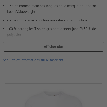
T-shirts homme manches longues de la marque Fruit of the
Loom Valueweight
coupe droite, avec encolure arrondie en tricot côtelé
100 % coton ; les T-shirts gris contiennent jusqu’à 50 % de
polyester
Le fil Belcoro® utilisé assure une surface d’impression plus
Afficher plus
ferme et propre.
disponibles en différentes tailles et couleurs
Sécurité et informations sur le fabricant
le recto et/ou le verso peuvent être imprimés avec différents
motifs
Lavable à 30 °C maximum. Retourner le textile avant le levage
pour que le motif imprimé se trouve sur l’intérieur.
Grammage : 165 g/m² (blanc: 160 g/m²)
marque: Fruit of the Loom