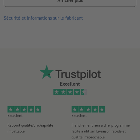
Afficher plus
Le contenu des
champs de formulaire
sera imprimé
il ne peut être téléchargé qu'un seul motif par commande
Sécurité et informations sur le fabricant
d'impression
Comment créer correctement des fichiers d'impression?
livraison : roulé
Excellent
Excellent
Excellent
Ex
Rapport qualité/prix/rapidité
Franchement rien à dire, programme
Je 
imbattable.
facile à utiliser. Livraison rapide et
co
qualité irréprochable
fa