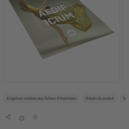
Exigences relatives aux fichiers d'impression
Détails du produit
Sécu
Partager
Ajouter à liste d'article
imprimer