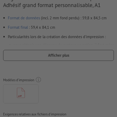
Adhésif grand format personnalisable, A1
Format de données
(incl. 2 mm fond perdu) : 59,8 x 84,5 cm
Format
final
: 59,4 x 84,1 cm
Particularités lors de la création des données d'impression :
pour obtenir une découpe du contour en option, il faut créer
une
découpe du contour
dans les données d'impression
Afficher plus
Attention : pour des raisons techniques, aucune découpe de
contour ne peut être placée dans une autre découpe de
contour existante.
Modèles d'impression
En cas d’autocollants/films transparents, veuillez noter :
plus la couleur d’impression est claire, plus le film
apparaît transparent
l'impression se fait à l'endroit (partie autoadhésive au
dos du motif)
Exigences relatives aux fichiers d'impression