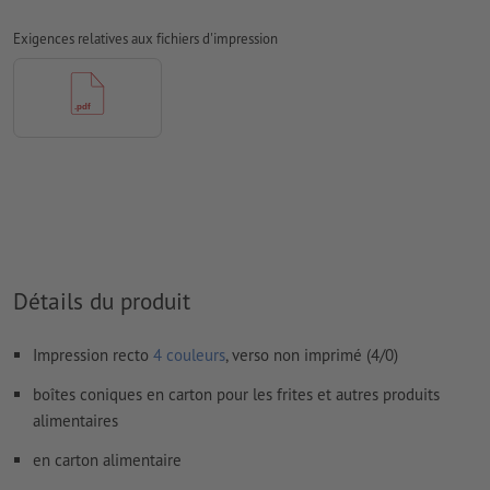
Les polices de caractères
doivent être incorporées ou les textes
Exigences relatives aux fichiers d'impression
doivent être vectorisés
Mode couleur :
CMJN, FOGRA51 (PSO Coated v3) pour les
papiers couchés
Nous ne vérifions pas les
fautes d'orthographe et de syntaxe
Nous ne vérifions pas les
réglages de surimpression
Les
commentaires
sont supprimés et ne seront ainsi pas
imprimés
Détails du produit
Le contenu des
champs de formulaire
sera imprimé
Impression recto
4 couleurs
, verso non imprimé (4/0)
Comment créer correctement des fichiers d'impression?
boîtes coniques en carton pour les frites et autres produits
alimentaires
en carton alimentaire