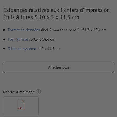
Exigences relatives aux fichiers d'impression
Étuis à frites S 10 x 5 x 11,3 cm
Format de données
(incl. 5 mm fond perdu) : 31,3 x 19,6 cm
Format
final
: 30,3 x 18,6 cm
Taille du système
: 10 x 11,3 cm
Particularités lors de la création des données d'impression :
nous ne vérifions pas les
lignes de pliage
Afficher plus
afin que le motif n’apparaisse pas à l’envers dans le produit
d'impression fini, veuillez tenir compte du
sens de lecture
dans les données d’impression
Modèles d'impression
Résolution:
300 dpi
Prévoir 5 mm
de fond perdu
, placer les informations
importantes à une distance de min. 3 mm du format final