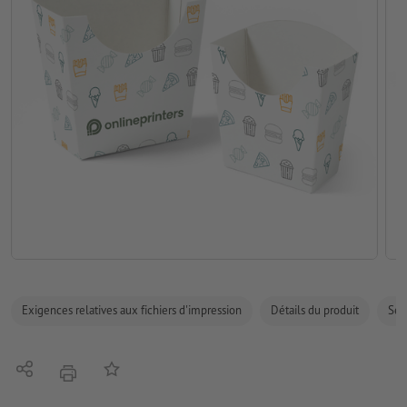
Exigences relatives aux fichiers d'impression
Détails du produit
Sécu
Partager
Ajouter à liste d'article
imprimer