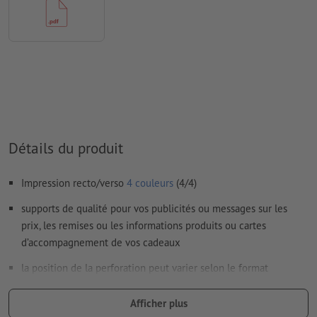
Nous ne vérifions pas les
réglages de surimpression
Les
commentaires
sont supprimés et ne seront ainsi pas
imprimés
Le contenu des
champs de formulaire
sera imprimé
Comment créer correctement des fichiers d'impression?
Détails du produit
Impression recto/verso
4 couleurs
(4/4)
supports de qualité pour vos publicités ou messages sur les
prix, les remises ou les informations produits ou cartes
d’accompagnement de vos cadeaux
la position de la perforation peut varier selon le format
la perforation se fait uniquement sur le bord supérieur dans le
Afficher plus
sens de la lecture