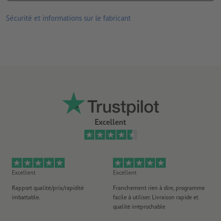
les produits imprimés sur du papier recyclé sont neutres pour le
Sécurité et informations sur le fabricant
climat, sans supplément de prix –
plus d’informations
choisissez parmi nos types de papiers haut de gamme au
toucher et à l’aspect originaux
papiers Gmund haut de gamme en exclusivité chez
Onlineprinters
Excellent
Excellent
Excellent
Ex
Rapport qualité/prix/rapidité
Franchement rien à dire, programme
Je 
imbattable.
facile à utiliser. Livraison rapide et
co
qualité irréprochable
fa
co