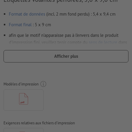
Format de données
(incl. 2 mm fond perdu) : 5,4 x 9,4 cm
Format
final
: 5 x 9 cm
afin que le motif n’apparaisse pas à l’envers dans le produit
d'impression fini, veuillez tenir compte du
sens de lecture
dans
les données d’impression
Afficher plus
Résolution:
300 dpi
Prévoir 2 mm
de fond perdu
, placer les informations
importantes à une distance de min. 4 mm du format final
Modèles d'impression
Les polices de caractères
doivent être incorporées ou les textes
doivent être vectorisés
Mode couleur :
CMJN, FOGRA51 (PSO Coated v3) pour les
papiers couchés, FOGRA52 (PSO Uncoated v3 FOGRA52) pour
les papiers non couchés
Exigences relatives aux fichiers d'impression
Nous ne vérifions pas les
fautes d'orthographe et de syntaxe