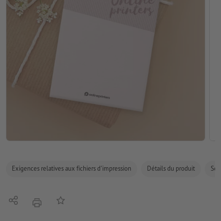
Exigences relatives aux fichiers d'impression
Détails du produit
Sécu
Partager
Ajouter à liste d'article
imprimer