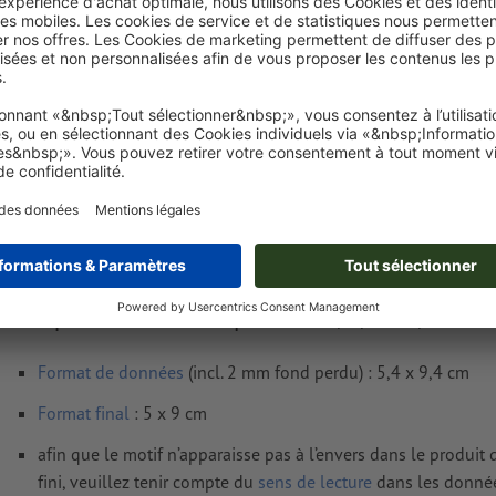
Livraison approx. :
€ 69,12
mer. 19 août
HT
2
Poids: env.
10,8 g
Exigences relatives aux fichiers d'impressio
Étiquettes volantes perforées, 5,0 x 9,0 cm
Format de données
(incl. 2 mm fond perdu) : 5,4 x 9,4 cm
Format
final
: 5 x 9 cm
afin que le motif n’apparaisse pas à l’envers dans le produit
fini, veuillez tenir compte du
sens de lecture
dans les donné