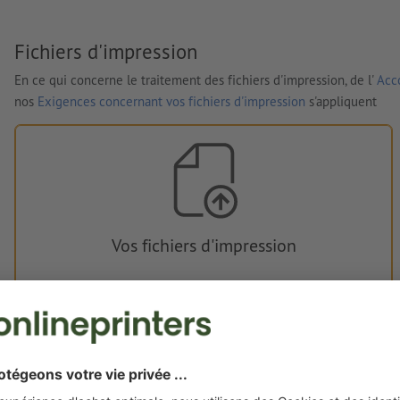
Fichiers d'impression
En ce qui concerne le traitement des fichiers d'impression, de l'
Acco
nos
Exigences concernant vos fichiers d'impression
s'appliquent
Vos fichiers d'impression
Vous pouvez télécharger vos fichiers d'impression avant ou
après l'achat.
Je dépose mes fichiers