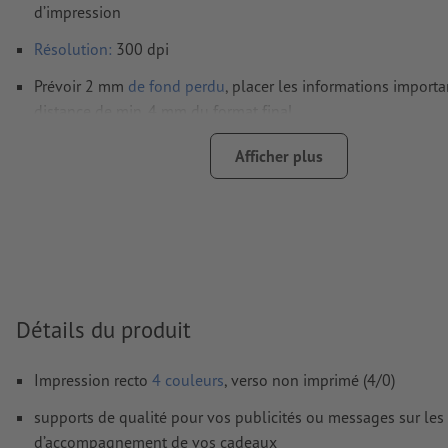
d’impression
Résolution:
300 dpi
Prévoir 2 mm
de fond perdu
, placer les informations import
distance de min. 4 mm du format final
Les polices de caractères
doivent être incorporées ou les tex
Afficher plus
être vectorisés
Mode couleur :
CMJN, FOGRA51 (PSO Coated v3) pour les pap
FOGRA52 (PSO Uncoated v3 FOGRA52) pour les papiers non
Nous ne vérifions pas les
fautes d'orthographe et de syntaxe
Nous ne vérifions pas les
réglages de surimpression
Détails du produit
Les
commentaires
sont supprimés et ne seront ainsi pas imp
Impression recto
4 couleurs
, verso non imprimé (4/0)
Le contenu des
champs de formulaire
sera imprimé
supports de qualité pour vos publicités ou messages sur les p
Comment créer correctement des fichiers d'impression?
d’accompagnement de vos cadeaux