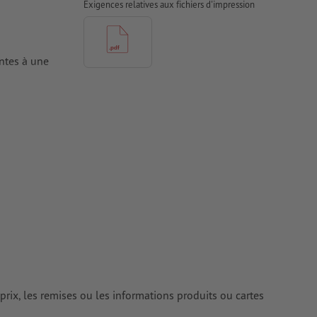
Exigences relatives aux fichiers d'impression
antes à une
tes doivent
iers couchés,
 couchés
rimés
rix, les remises ou les informations produits ou cartes