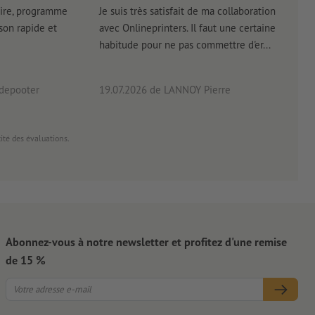
ire, programme
Je suis très satisfait de ma collaboration
Les 
aison rapide et
avec Onlineprinters. Il faut une certaine
pas 
habitude pour ne pas commettre d'er...
accè
pas p
 depooter
19.07.2026
de LANNOY Pierre
14.0
cité des évaluations.
Abonnez-vous à notre newsletter et profitez d'une remise
de 15 %