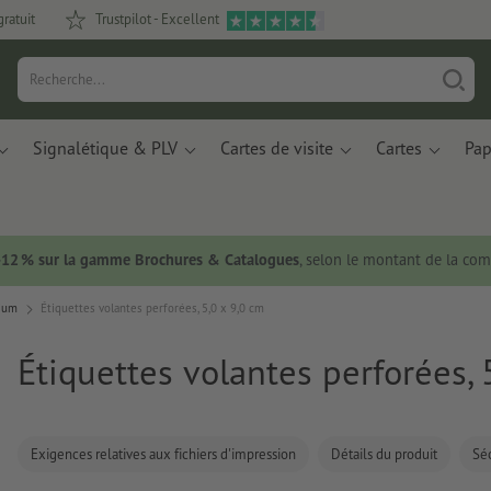
gratuit
Trustpilot - Excellent
Signalétique & PLV
Cartes de visite
Cartes
Pap
 -12 % sur la gamme Brochures & Catalogues
, selon le montant de la c
mium
Étiquettes volantes perforées, 5,0 x 9,0 cm
Étiquettes volantes perforées, 
Exigences relatives aux fichiers d'impression
Détails du produit
Séc