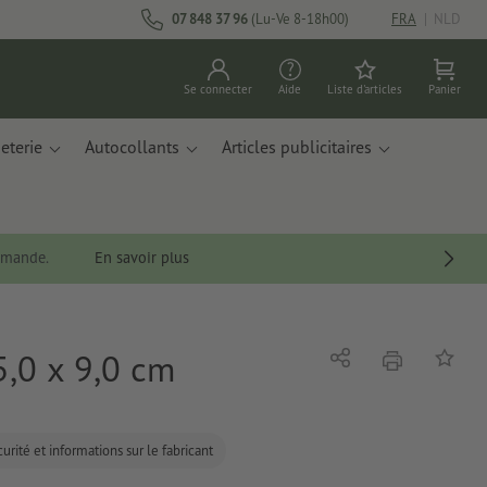
07 848 37 96
(Lu-Ve 8-18h00)
FRA
|
NLD
Se connecter
Aide
Liste d'articles
Panier
eterie
Autocollants
Articles publicitaires
ommande.
En savoir plus
5,0 x 9,0 cm
imprimer
Partager
Ajouter 
urité et informations sur le fabricant