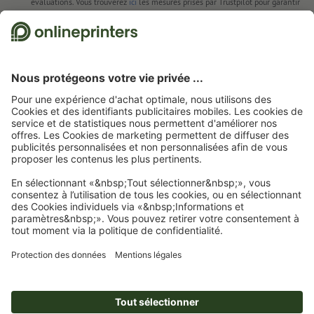
Le contenu des
champs de formulaire
sera imprimé
évaluations. Vous trouverez
ici
les mesures prises par Trustpilot pour garantir
l'authenticité des évaluations.
Comment créer correctement des fichiers d'impression?
Page d'accueil
Etiquettes en bobine
Étiquettes d'emballage
Étiquettes
d'emballage, format libre
Abonnez-vous à notre newsletter et profitez d'une remise de
15 %
À propos de nous
L'entreprise
Service
Presse
Modes de paiement
Blog
Emplois & carrière
Expédition
Tutoriels Photoshop