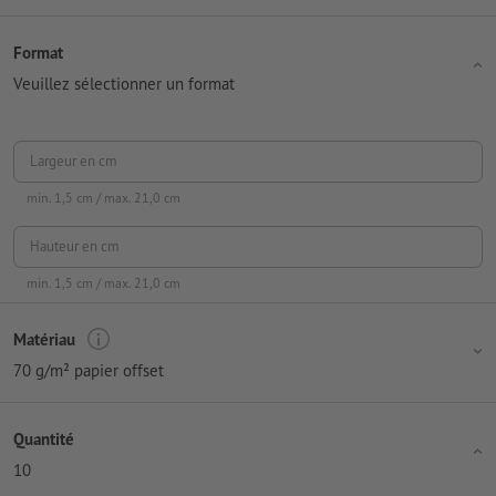
Format
Veuillez sélectionner un format
Largeur en cm
min.
1,5
cm / max.
21,0
cm
Hauteur en cm
min.
1,5
cm / max.
21,0
cm
Matériau
70 g/m² papier offset
Quantité
10