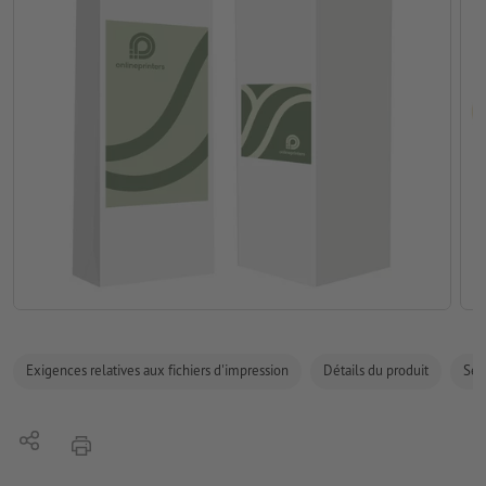
Exigences relatives aux fichiers d'impression
Détails du produit
Sécu
Partager
imprimer