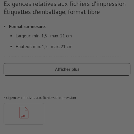
Exigences relatives aux fichiers d'impression
Étiquettes d'emballage, format libre
Format sur-mesure
:
Largeur: min. 1,5 - max. 21 cm
Hauteur: min. 1,5 - max. 21 cm
Particularités lors de la création des données d'impression :
En cas d’autocollants/films transparents, veuillez noter :
Afficher plus
Attention
:
Un fond perdu
de 2 mm doit être prévu sur tout le
pourtour et ajouté aux dimensions de l’étiquette ; les
informations importantes doivent être placées à 4 mm
Exigences relatives aux fichiers d'impression
minimum du bord du format final
plus la couleur d’impression est claire, plus le film
apparaît transparent
l'impression se fait à l'endroit (partie autoadhésive au