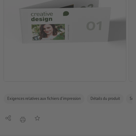
Exigences relatives aux fichiers d'impression
Détails du produit
Sécu
Partager
Ajouter à liste d'article
imprimer