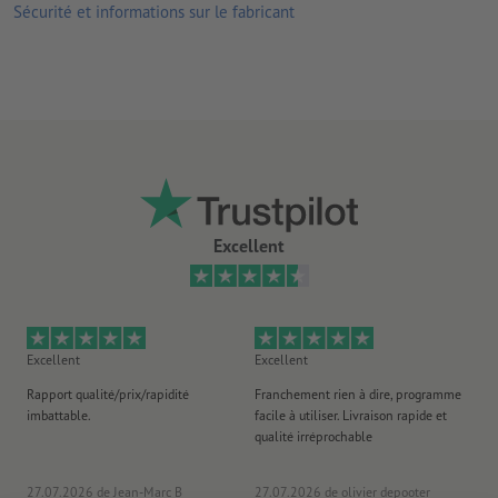
Les
commentaires
sont supprimés et ne seront ainsi pas
Sécurité et informations sur le fabricant
imprimés
Le contenu des
champs de formulaire
sera imprimé
Comment créer correctement des fichiers d'impression?
Excellent
Excellent
Excellent
Ex
Rapport qualité/prix/rapidité
Franchement rien à dire, programme
Je 
imbattable.
facile à utiliser. Livraison rapide et
co
qualité irréprochable
fa
co
27.07.2026
de Jean-Marc B
27.07.2026
de olivier depooter
19