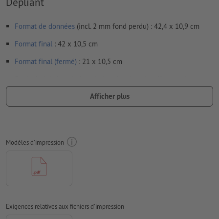
Dépliant
Format de données
(incl. 2 mm fond perdu) : 42,4 x 10,9 cm
Format
final
: 42 x 10,5 cm
Format final (fermé)
: 21 x 10,5 cm
Particularités lors de la création des données d'impression :
Veuillez assembler les volets du dépliant. Votre maquette
Afficher plus
doit se constituer de deux pages en tout - un côté extérieur
et un côté intérieur - cf. fiche technique
nous ne vérifions pas les
lignes de pliage
Modèles d'impression
nous ne pouvons pas toujours veiller aux
sens du grain
afin que le motif n’apparaisse pas à l’envers dans le produit
d'impression fini, veuillez tenir compte du
sens de lecture
dans les données d’impression
Exigences relatives aux fichiers d'impression
Remarque : la présence d’un fond perdu peut provoquer un