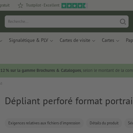
gratuit
Trustpilot - Excellent
Signalétique & PLV
Cartes de visite
Cartes
Pap
 -12 % sur la gamme Brochures & Catalogues
, selon le montant de la c
A5
Dépliant perforé format portrai
Exigences relatives aux fichiers d'impression
Détails du produit
Séc