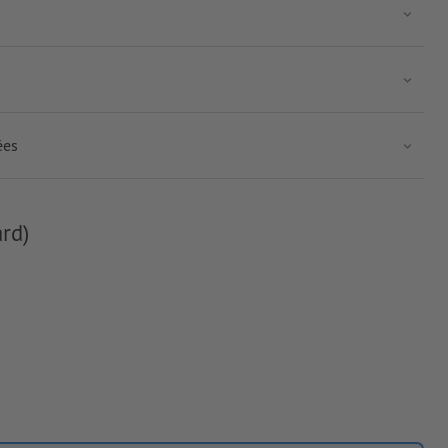
ées
rd)