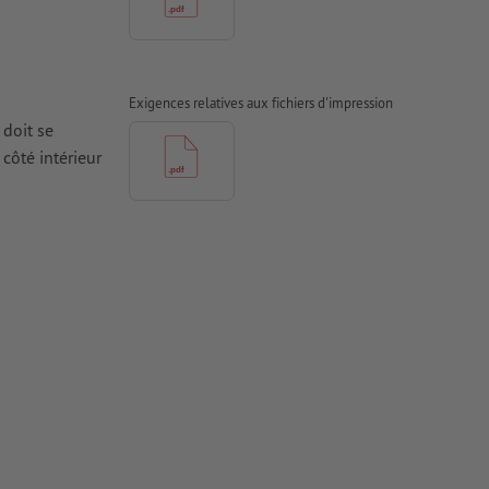
Exigences relatives aux fichiers d'impression
 doit se
côté intérieur
it
e
dans les
un
 de couleurs,
le long de la
urs proches