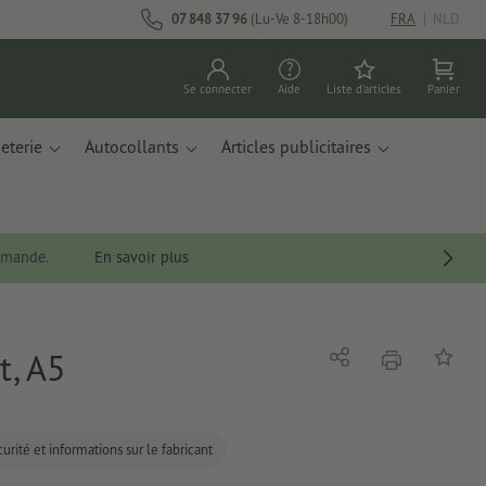
07 848 37 96
(Lu-Ve 8-18h00)
FRA
|
NLD
Se connecter
Aide
Liste d'articles
Panier
eterie
Autocollants
Articles publicitaires
ommande.
En savoir plus
t, A5
imprimer
Partager
Ajouter 
urité et informations sur le fabricant