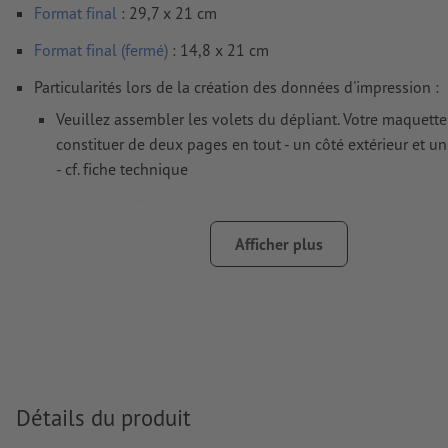
Format
final
: 29,7 x 21 cm
Format final (fermé)
: 14,8 x 21 cm
Particularités lors de la création des données d'impression :
Veuillez assembler les volets du dépliant. Votre maquette
constituer de deux pages en tout - un côté extérieur et un 
- cf. fiche technique
nous ne vérifions pas les
lignes de pliage
nous ne pouvons pas toujours veiller aux
sens du grain
Afficher plus
afin que le motif n’apparaisse pas à l’envers dans le produ
d'impression fini, veuillez tenir compte du
sens de lectur
données d’impression
Remarque : la présence d’un fond perdu peut provoquer 
déplacement de la mise en page ; en cas de fort contraste
Détails du produit
une bordure de couleur est donc susceptible d’apparaître 
ligne de pliage. Nous recommandons d’utiliser des coule