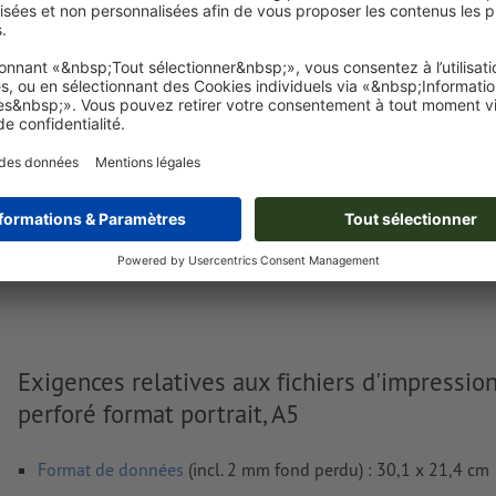
Je dépose mes fichiers
Livraison approx. :
€ 57,33
lun. 17 août - mer. 19 août
HT
2
Poids: env.
2,02 kg
Exigences relatives aux fichiers d'impressio
perforé format portrait, A5
Format de données
(incl. 2 mm fond perdu) : 30,1 x 21,4 cm