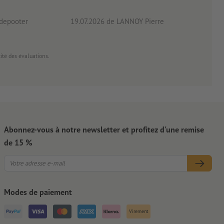
pas p
 depooter
19.07.2026
de LANNOY Pierre
14.0
cité des évaluations.
Abonnez-vous à notre newsletter et profitez d'une remise
de 15 %
Modes de paiement
Virement