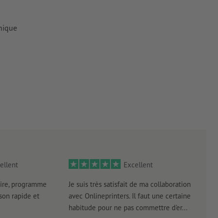
hnique
antes à une
tes doivent
iers couchés,
 couchés
ellent
Excellent
rimés
ire, programme
Je suis très satisfait de ma collaboration
Les 
aison rapide et
avec Onlineprinters. Il faut une certaine
pas 
habitude pour ne pas commettre d'er...
accè