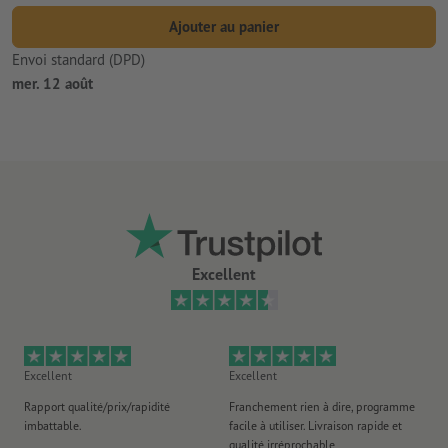
Ajouter au panier
Envoi standard (DPD)
mer. 12 août
Excellent
Excellent
Excellent
Ex
Rapport qualité/prix/rapidité
Franchement rien à dire, programme
Je 
imbattable.
facile à utiliser. Livraison rapide et
co
qualité irréprochable
fa