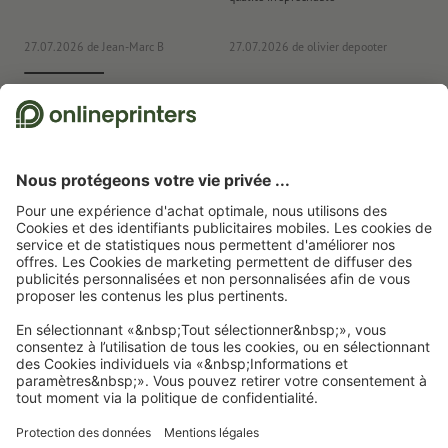
co
27.07.2026
de Jean-Marc B
27.07.2026
de olivier depooter
19
Nous utilisons Trustpilot comme prestataire indépendant pour collecter des
évaluations. Vous trouverez
ici
les mesures prises par Trustpilot pour garantir
l'authenticité des évaluations.
Page d'accueil
Articles publicitaires
Maison
Ouvre-bouteilles
Décapsuleur
West Bank
Abonnez-vous à notre newsletter et profitez d'une remise de
15 %
À propos de nous