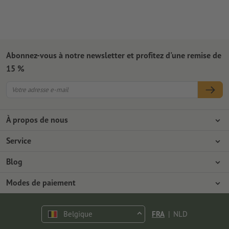
Abonnez-vous à notre newsletter et profitez d'une remise de
15 %
À propos de nous
L'entreprise
Service
Presse
Modes de paiement
Blog
Emplois & carrière
Expédition
Tutoriels Photoshop
Modes de paiement
Protection de l'environnement
Réclamation
Tutoriels InDesign
Virement
Contact
Belgique
FRA
|
NLD
Programme Premium
Polices & Fonts gratuits