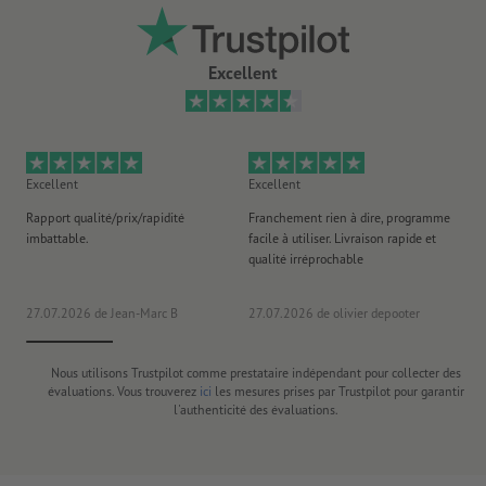
Excellent
Excellent
Excellent
Ex
Rapport qualité/prix/rapidité
Franchement rien à dire, programme
Je 
imbattable.
facile à utiliser. Livraison rapide et
co
qualité irréprochable
fa
co
27.07.2026
de Jean-Marc B
27.07.2026
de olivier depooter
19
Nous utilisons Trustpilot comme prestataire indépendant pour collecter des
évaluations. Vous trouverez
ici
les mesures prises par Trustpilot pour garantir
l'authenticité des évaluations.