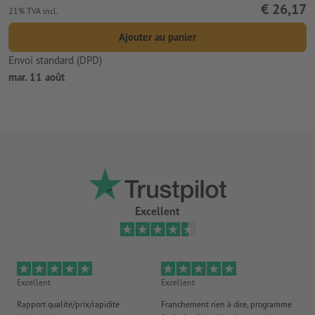
€ 26,17
21% TVA incl.
Ajouter au panier
Envoi standard (DPD)
mar. 11 août
Excellent
Excellent
Excellent
Ex
Rapport qualité/prix/rapidité
Franchement rien à dire, programme
Je 