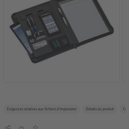
Exigences relatives aux fichiers d'impression
Détails du produit
Com
Partager
Ajouter à liste d'article
imprimer