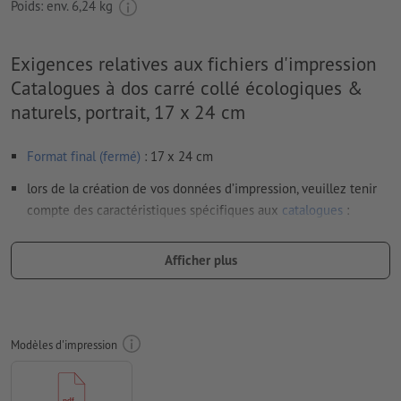
Poids: env.
6,24 kg
Exigences relatives aux fichiers d'impression
Catalogues à dos carré collé écologiques &
naturels, portrait, 17 x 24 cm
Format final (fermé)
: 17 x 24 cm
lors de la création de vos données d’impression, veuillez tenir
compte des caractéristiques spécifiques aux
catalogues
:
agencement des pages partie interne : veuillez exporter des
pages simples et consécutives dans un fichier PDF
Afficher plus
agencement des pages couverture : veuillez créer la
couverture et l’exporter sous forme de pages doubles
(largeur du dos comprise)
Modèles d'impression
Résolution:
300 dpi
Prévoir 2 mm
de fond perdu
, placer les informations