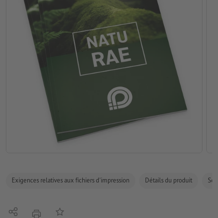
Exigences relatives aux fichiers d'impression
Détails du produit
Sécu
Partager
Ajouter à liste d'article
imprimer