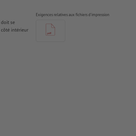
Exigences relatives aux fichiers d'impression
 doit se
côté intérieur
it
e
dans les
un
 de couleurs,
le long de la
urs proches