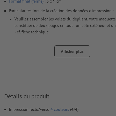
Format final (fermé)
: 5 x 9 cm
Particularités lors de la création des données d'impression :
Veuillez assembler les volets du dépliant. Votre maquette
constituer de deux pages en tout - un côté extérieur et un 
- cf. fiche technique
nous ne vérifions pas les
lignes de pliage
nous ne pouvons pas toujours veiller aux
sens du grain
Afficher plus
afin que le motif n’apparaisse pas à l’envers dans le produ
d'impression fini, veuillez tenir compte du
sens de lectur
données d’impression
Remarque : la présence d’un fond perdu peut provoquer 
déplacement de la mise en page ; en cas de fort contraste
Détails du produit
une bordure de couleur est donc susceptible d’apparaître 
ligne de pliage. Nous recommandons d’utiliser des coule
ou des dégradés de couleurs près de la ligne de pliage.
Impression recto/verso
4 couleurs
(4/4)