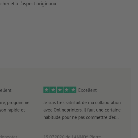
her et à l’aspect originaux
antes à une
tes doivent
iers couchés,
 couchés
ellent
Excellent
rimés
ire, programme
Je suis très satisfait de ma collaboration
Les 
aison rapide et
avec Onlineprinters. Il faut une certaine
pas 
habitude pour ne pas commettre d'er...
accè
pas p
 depooter
19.07.2026
de LANNOY Pierre
14.0