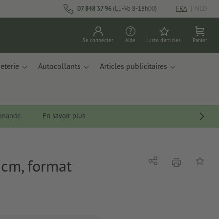
07 848 37 96
(Lu-Ve 8-18h00)
FRA
|
NLD
Se connecter
Aide
Liste d'articles
Panier
eterie
Autocollants
Articles publicitaires
ommande.
En savoir plus
0 cm, format
imprimer
Partager
Ajouter 