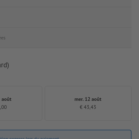
ées
rd)
3 août
mer. 12 août
,00
€ 43,43
ition express lors du paiement.