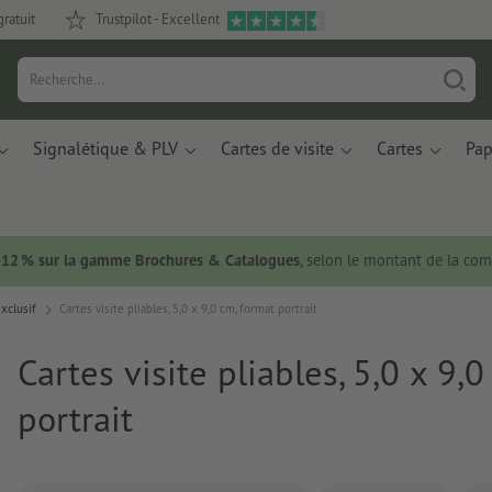
gratuit
Trustpilot - Excellent
Signalétique & PLV
Cartes de visite
Cartes
Pap
 -12 % sur la gamme Brochures & Catalogues
, selon le montant de la c
exclusif
Cartes visite pliables, 5,0 x 9,0 cm, format portrait
Cartes visite pliables, 5,0 x 9,
portrait