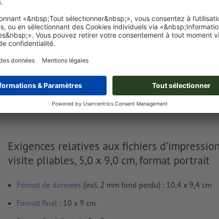
Je dépose mes fichiers
Livraison approx. :
€ 112,81
€
lun. 17 août
HT
21%
Poids: env.
110,5 g
Exigences relatives aux fichiers d'impressio
visite pliables, 5,0 x 9,0 cm, format portrait
Format de données
(incl. 2 mm fond perdu) : 10,4 x 9,4 cm
Format
final
: 10 x 9 cm