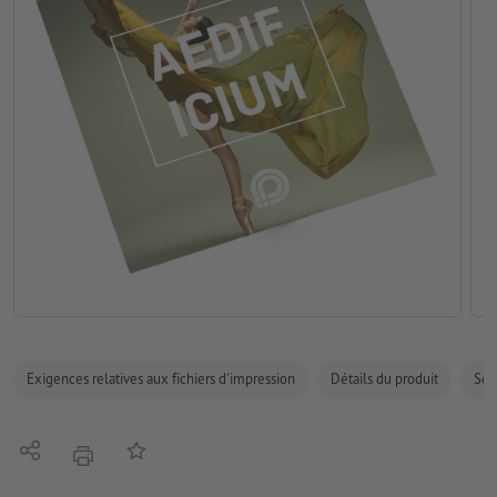
Exigences relatives aux fichiers d'impression
Détails du produit
Sécu
Partager
Ajouter à liste d'article
imprimer