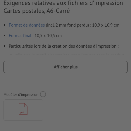
Exigences relatives aux fichiers d'impression
Cartes postales, A6-Carré
Format de données
(incl. 2 mm fond perdu) : 10,9 x 10,9 cm
Format
final
: 10,5 x 10,5 cm
Particularités lors de la création des données d'impression :
afin que le motif n’apparaisse pas à l’envers dans le produit
d'impression fini, veuillez tenir compte du
sens de lecture
Afficher plus
dans les données d’impression
Résolution:
300 dpi
Prévoir 2 mm
de fond perdu
, placer les informations
Modèles d'impression
importantes à une distance de min. 4 mm du format final
Les polices de caractères
doivent être incorporées ou les textes
doivent être vectorisés
Mode couleur :
CMJN, FOGRA51 (PSO Coated v3) pour les