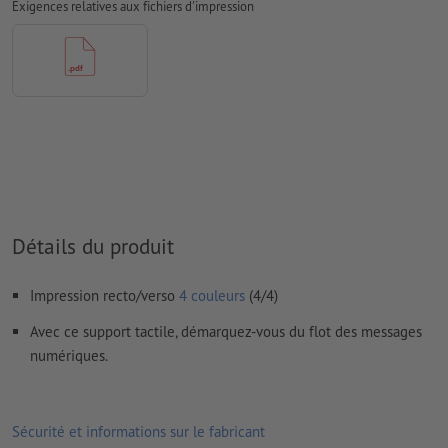
papiers couchés, FOGRA52 (PSO Uncoated v3 FOGRA52) pour
Exigences relatives aux fichiers d'impression
les papiers non couchés
Nous ne vérifions pas les
fautes d'orthographe et de syntaxe
Nous ne vérifions pas les
réglages de surimpression
Les
commentaires
sont supprimés et ne seront ainsi pas
imprimés
Le contenu des
champs de formulaire
sera imprimé
Détails du produit
Comment créer correctement des fichiers d'impression?
Impression recto/verso
4 couleurs
(4/4)
Avec ce support tactile, démarquez-vous du flot des messages
numériques.
Sécurité et informations sur le fabricant