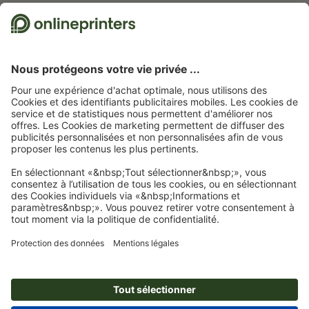
Nous utilisons Trustpilot comme prestataire indépendant pour collecter des
évaluations. Vous trouverez
ici
les mesures prises par Trustpilot pour garantir
l'authenticité des évaluations.
Page d'accueil
Cartes postales
Cartes postales standard
Cartes postales, A6-
Carré
Abonnez-vous à notre newsletter et profitez d'une remise de
15 %
À propos de nous
L'entreprise
Service
Presse
Modes de paiement
Blog