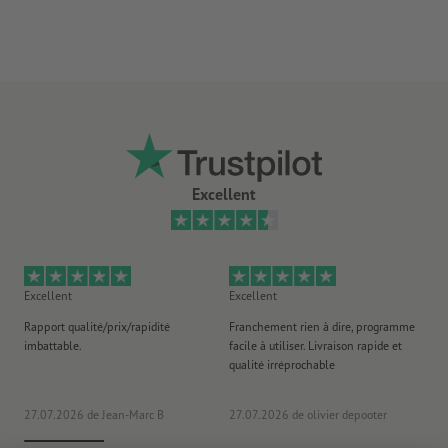
Excellent
Excellent
Excellent
Ex
Rapport qualité/prix/rapidité
Franchement rien à dire, programme
Je 
imbattable.
facile à utiliser. Livraison rapide et
co
qualité irréprochable
fa
co
27.07.2026
de Jean-Marc B
27.07.2026
de olivier depooter
19