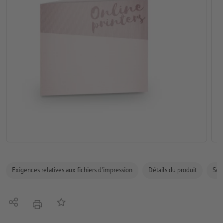
Exigences relatives aux fichiers d'impression
Détails du produit
Sécu
Partager
Ajouter à liste d'article
imprimer