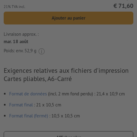
€ 71,60
21% TVA incl.
Ajouter au panier
Livraison approx. :
mar. 18 août
Poids: env.
52,9 g
Exigences relatives aux fichiers d'impression
Cartes pliables, A6-Carré
Format de données
(incl. 2 mm fond perdu) : 21,4 x 10,9 cm
Format
final
: 21 x 10,5 cm
Format final (fermé)
: 10,5 x 10,5 cm
Particularités lors de la création des données d'impression :
Veuillez assembler les volets du dépliant. Votre maquette