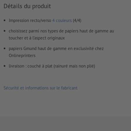
importantes à une distance de min. 4 mm du format final
Détails du produit
Les polices de caractères
doivent être incorporées ou les textes
doivent être vectorisés
Impression recto/verso
4 couleurs
(4/4)
Mode couleur :
CMJN, FOGRA51 (PSO Coated v3) pour les
choisissez parmi nos types de papiers haut de gamme au
papiers couchés, FOGRA52 (PSO Uncoated v3 FOGRA52) pour
toucher et à l’aspect originaux
les papiers non couchés
papiers Gmund haut de gamme en exclusivité chez
Nous ne vérifions pas les
fautes d'orthographe et de syntaxe
Onlineprinters
Nous ne vérifions pas les
réglages de surimpression
livraison : couché à plat (rainuré mais non plié)
Les
commentaires
sont supprimés et ne seront ainsi pas
imprimés
Sécurité et informations sur le fabricant
Le contenu des
champs de formulaire
sera imprimé
Comment créer correctement des fichiers d'impression?