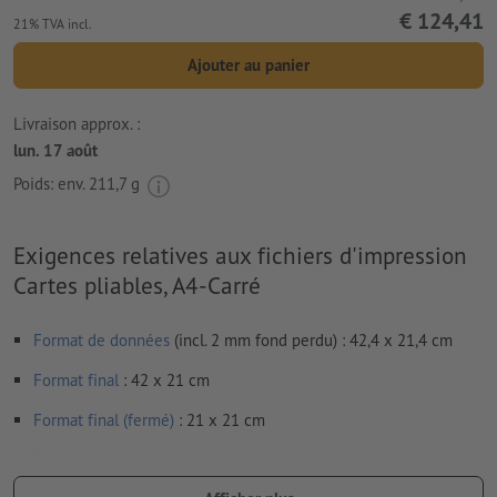
€ 124,41
21% TVA incl.
Ajouter au panier
Livraison approx. :
lun. 17 août
Poids: env.
211,7 g
Exigences relatives aux fichiers d'impression
Cartes pliables, A4-Carré
Format de données
(incl. 2 mm fond perdu) : 42,4 x 21,4 cm
Format
final
: 42 x 21 cm
Format final (fermé)
: 21 x 21 cm
Particularités lors de la création des données d'impression :
Veuillez assembler les volets du dépliant. Votre maquette