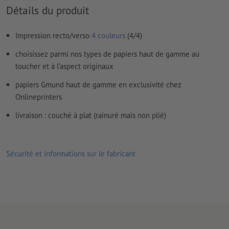
importantes à une distance de min. 4 mm du format final
Détails du produit
Les polices de caractères
doivent être incorporées ou les textes
doivent être vectorisés
Impression recto/verso
4 couleurs
(4/4)
Mode couleur :
CMJN, FOGRA51 (PSO Coated v3) pour les
choisissez parmi nos types de papiers haut de gamme au
papiers couchés, FOGRA52 (PSO Uncoated v3 FOGRA52) pour
toucher et à l’aspect originaux
les papiers non couchés
papiers Gmund haut de gamme en exclusivité chez
Nous ne vérifions pas les
fautes d'orthographe et de syntaxe
Onlineprinters
Nous ne vérifions pas les
réglages de surimpression
livraison : couché à plat (rainuré mais non plié)
Les
commentaires
sont supprimés et ne seront ainsi pas
imprimés
Sécurité et informations sur le fabricant
Le contenu des
champs de formulaire
sera imprimé
Comment créer correctement des fichiers d'impression?