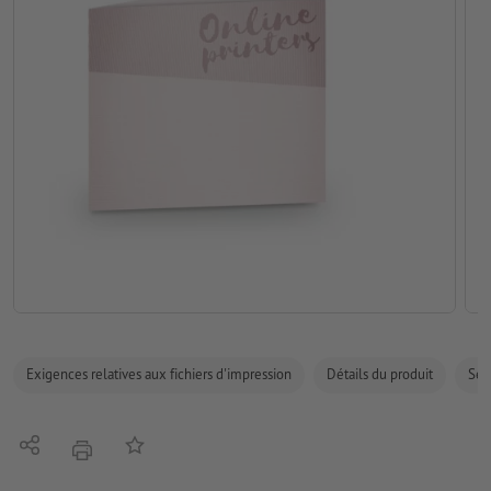
Exigences relatives aux fichiers d'impression
Détails du produit
Sécu
Partager
Ajouter à liste d'article
imprimer