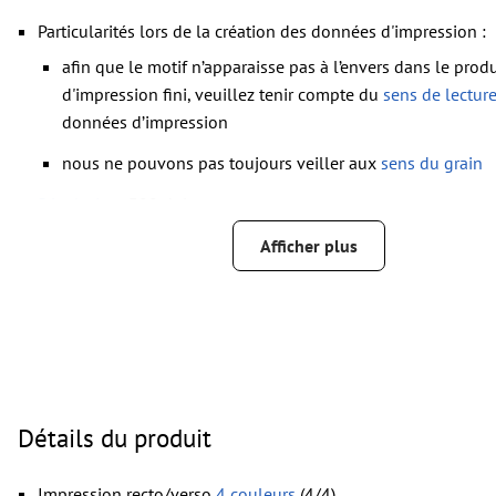
Particularités lors de la création des données d'impression :
afin que le motif n’apparaisse pas à l’envers dans le produ
d'impression fini, veuillez tenir compte du
sens de lectur
données d’impression
nous ne pouvons pas toujours veiller aux
sens du grain
Résolution:
300 dpi
Prévoir 2 mm
de fond perdu
, placer les informations import
Afficher plus
distance de min. 4 mm du format final
Les polices de caractères
doivent être incorporées ou les tex
être vectorisés
Mode couleur :
CMJN, FOGRA51 (PSO Coated v3) pour les pap
FOGRA52 (PSO Uncoated v3 FOGRA52) pour les papiers non
Détails du produit
Nous ne vérifions pas les
fautes d'orthographe et de syntaxe
Nous ne vérifions pas les
réglages de surimpression
Impression recto/verso
4 couleurs
(4/4)