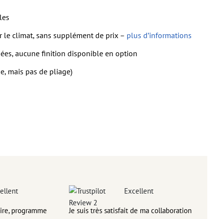
rimés
les
r le climat, sans supplément de prix –
plus d’informations
iées, aucune finition disponible en option
ge, mais pas de pliage)
ellent
Excellent
ire, programme
Je suis très satisfait de ma collaboration
Les 