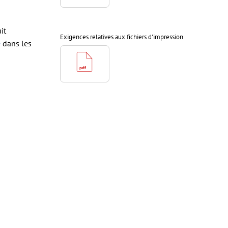
it
Exigences relatives aux fichiers d'impression
e
dans les
antes à une
tes doivent
iers couchés,
 couchés