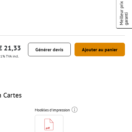
Meilleur prix
garanti
€ 21,33
Générer devis
Ajouter au panier
1% TVA incl.
n Cartes
Modèles d'impression