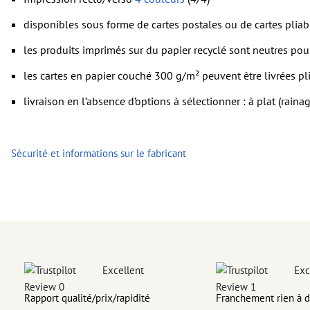
Les
commentaires
sont supprimés et ne seront ainsi pas imp
disponibles sous forme de cartes postales ou de cartes pliab
Le contenu des
champs de formulaire
sera imprimé
les produits imprimés sur du papier recyclé sont neutres pou
les cartes en papier couché 300 g/m² peuvent être livrées pl
Comment créer correctement des fichiers d'impression?
livraison en l’absence d’options à sélectionner : à plat (raina
Sécurité et informations sur le fabricant
Excellent
Exc
Rapport qualité/prix/rapidité
Franchement rien à d