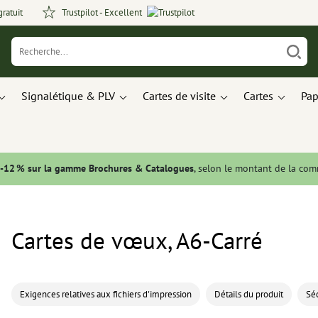
gratuit
Trustpilot - Excellent
Signalétique & PLV
Cartes de visite
Cartes
Pap
 -12 % sur la gamme Brochures & Catalogues
, selon le montant de la co
Cartes de vœux, A6-Carré
Exigences relatives aux fichiers d'impression
Détails du produit
Séc