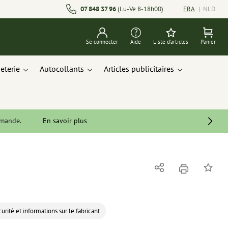
07 848 37 96
(Lu-Ve 8-18h00)
FRA
|
NLD
Se connecter
Aide
Liste d'articles
Panier
eterie
Autocollants
Articles publicitaires
mmande.
En savoir plus
imprimer
Partager
Ajouter 
urité et informations sur le fabricant