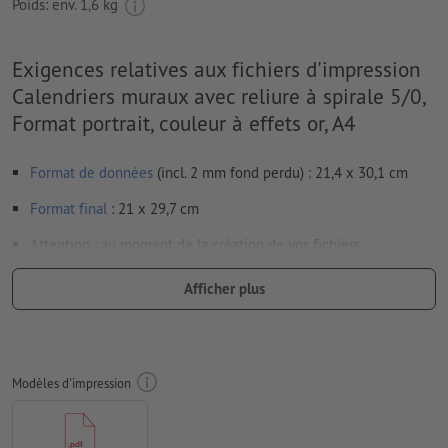
Poids: env.
1,6 kg
Exigences relatives aux fichiers d'impression
Calendriers muraux avec reliure à spirale 5/0,
Format portrait, couleur à effets or, A4
Format de données
(incl. 2 mm fond perdu) : 21,4 x 30,1 cm
Format
final
: 21 x 29,7 cm
Attention : au moment de la création de vos fichiers
d’impression, le calendrier doit aussi être intégré en totalité à
Afficher plus
vos données.
Résolution:
300 dpi
Prévoir 2 mm
de fond perdu
, placer les informations
Modèles d'impression
importantes à une distance de min. 4 mm du format final
Les polices de caractères
doivent être incorporées ou les textes