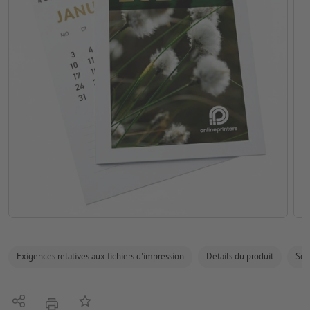
Exigences relatives aux fichiers d'impression
Détails du produit
Sécu
Partager
Ajouter à liste d'article
imprimer