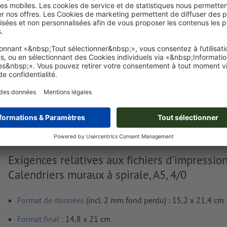
Je dépose mes fichiers
Livraison approx. :
€ 144,06
€
HT
21%
Poids: env.
8,9 kg
Exigences relatives aux fichiers d'impressio
Calendriers muraux à spirale, A5, 4/0
Format de données
(incl. 2 mm fond perdu) : 15,2 x 21,4 cm
Format
final
: 14,8 x 21 cm