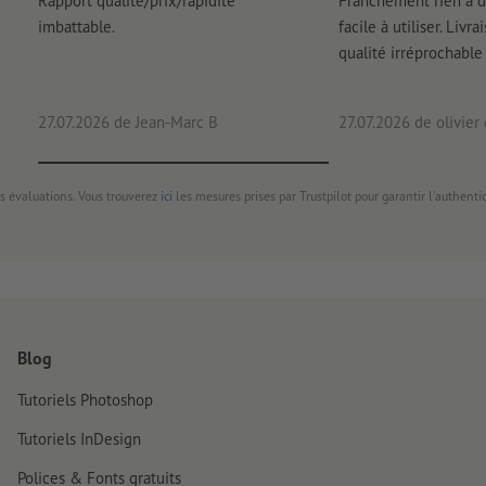
Rapport qualité/prix/rapidité
Franchement rien à d
imbattable.
facile à utiliser. Livr
qualité irréprochable
27.07.2026
de Jean-Marc B
27.07.2026
de olivier
s évaluations. Vous trouverez
ici
les mesures prises par Trustpilot pour garantir l'authenti
Blog
Tutoriels Photoshop
Tutoriels InDesign
Polices & Fonts gratuits