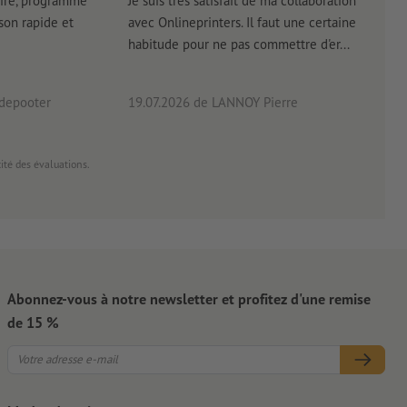
ire, programme
Je suis très satisfait de ma collaboration
Les 
aison rapide et
avec Onlineprinters. Il faut une certaine
pas 
habitude pour ne pas commettre d'er...
accè
pas p
 depooter
19.07.2026
de LANNOY Pierre
14.0
cité des évaluations.
Abonnez-vous à notre newsletter et profitez d'une remise
de 15 %