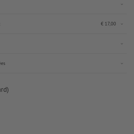
t
€
17,00
ées
rd)