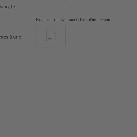
sion, le
Exigences relatives aux fichiers d'impression
antes à une
tes doivent
iers couchés,
 couchés
rimés