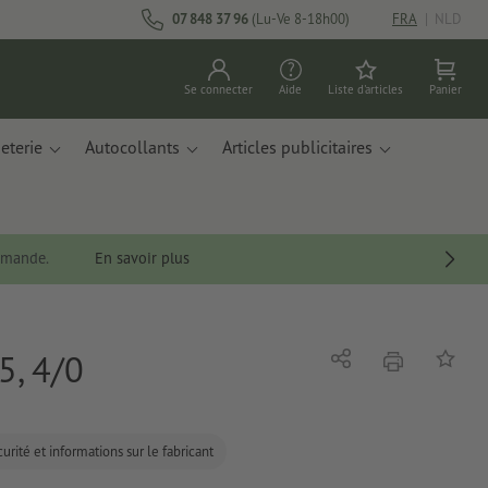
07 848 37 96
(Lu-Ve 8-18h00)
FRA
|
NLD
Se connecter
Aide
Liste d'articles
Panier
eterie
Autocollants
Articles publicitaires
ommande.
En savoir plus
5, 4/0
imprimer
Partager
Ajouter 
urité et informations sur le fabricant