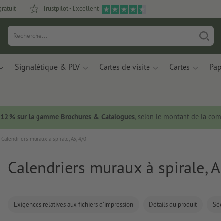
gratuit
Trustpilot - Excellent
Signalétique & PLV
Cartes de visite
Cartes
Pap
 -12 % sur la gamme Brochures & Catalogues
, selon le montant de la c
Calendriers muraux à spirale, A5, 4/0
Calendriers muraux à spirale, A
Exigences relatives aux fichiers d'impression
Détails du produit
Séc