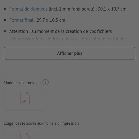
Format de données
(incl. 2 mm fond perdu) : 30,1 x 10,7 cm
Format
final
: 29,7 x 10,3 cm
Attention : au moment de la création de vos fichiers
d’impression, le calendrier doit aussi être intégré en totalité à
vos données.
Afficher plus
Particularités lors de la création des données d'impression :
Remarque : si vous choisissez la reliure Wire-O avec l’option
perforation, pensez à faire pivoter le verso de 180° vers la
droite (le haut du motif se trouve alors en bas) afin de
Modèles d'impression
garantir une orientation correcte du motif.
Résolution:
300 dpi
Prévoir 2 mm
de fond perdu
, placer les informations
importantes à une distance de min. 4 mm du format final
Exigences relatives aux fichiers d'impression
Les polices de caractères
doivent être incorporées ou les textes
doivent être vectorisés