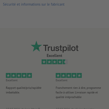
Sécurité et informations sur le fabricant
reliure Wire-O blanche, noire ou argent, disponible avec ou sans
système de fixation (crochet demi-lune compris)
Excellent
Excellent
Excellent
Ex
Rapport qualité/prix/rapidité
Franchement rien à dire, programme
Je 
imbattable.
facile à utiliser. Livraison rapide et
co
qualité irréprochable
fa
co