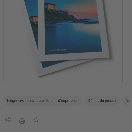
Exigences relatives aux fichiers d'impression
Détails du produit
Sécu
Partager
Ajouter à liste d'article
imprimer