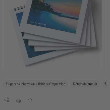
Exigences relatives aux fichiers d'impression
Détails du produit
Sécu
Partager
Ajouter à liste d'article
imprimer