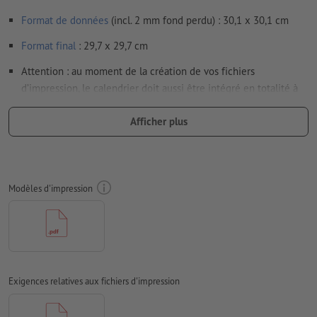
Format de données
(incl. 2 mm fond perdu) : 30,1 x 30,1 cm
Format
final
: 29,7 x 29,7 cm
Attention : au moment de la création de vos fichiers
d’impression, le calendrier doit aussi être intégré en totalité à
vos données.
Afficher plus
Particularités lors de la création des données d'impression :
Remarque : si vous choisissez la reliure Wire-O avec l’option
perforation, pensez à faire pivoter le verso de 180° vers la
droite (le haut du motif se trouve alors en bas) afin de
Modèles d'impression
garantir une orientation correcte du motif.
Résolution:
300 dpi
Prévoir 2 mm
de fond perdu
, placer les informations
importantes à une distance de min. 4 mm du format final
Exigences relatives aux fichiers d'impression
Les polices de caractères
doivent être incorporées ou les textes
doivent être vectorisés