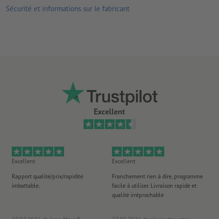
Sécurité et informations sur le fabricant
reliure Wire-O blanche, noire ou argent, disponible avec ou sans
système de fixation (crochet demi-lune compris)
Excellent
Excellent
Excellent
Ex
Rapport qualité/prix/rapidité
Franchement rien à dire, programme
Je 
imbattable.
facile à utiliser. Livraison rapide et
co
qualité irréprochable
fa
co