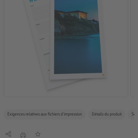
Exigences relatives aux fichiers d'impression
Détails du produit
Sécu
Partager
Ajouter à liste d'article
imprimer