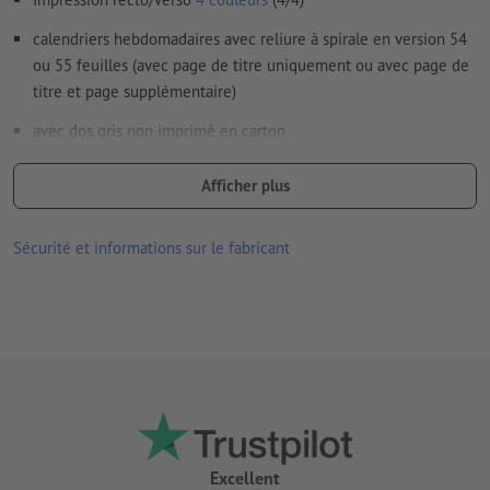
calendriers hebdomadaires avec reliure à spirale en version 54
ou 55 feuilles (avec page de titre uniquement ou avec page de
titre et page supplémentaire)
avec dos gris non imprimé en carton
Remarque : afin de protéger parfaitement la page de garde lors
Afficher plus
de la finition et du transport, le calendrier est livré avec le dos
retourné sur le devant. Vous pouvez sans problème le retourner
Sécurité et informations sur le fabricant
vers l’arrière
La reliure spirale est réalisée en tenant compte du sens de
lecture au niveau de la tête
reliure Wire-O blanche, noire ou argent, disponible avec ou sans
système de fixation (crochet demi-lune compris)
Excellent