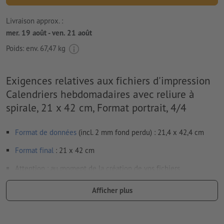
Livraison approx. :
mer. 19 août - ven. 21 août
Poids: env.
67,47 kg
Exigences relatives aux fichiers d'impression
Calendriers hebdomadaires avec reliure à
spirale, 21 x 42 cm, Format portrait, 4/4
Format de données
(incl. 2 mm fond perdu) : 21,4 x 42,4 cm
Format
final
: 21 x 42 cm
Attention : au moment de la création de vos fichiers
d’impression, le calendrier doit aussi être intégré en totalité à
Afficher plus
vos données.
Résolution:
300 dpi