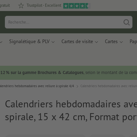
gratuit
Trustpilot - Excellent
Signalétique & PLV
Cartes de visite
Cartes
Pap
 -12 % sur la gamme Brochures & Catalogues
, selon le montant de la c
alendriers hebdomadaires avec reliure à spirale 4/4
Calendriers hebdomadaires avec reliure 
Calendriers hebdomadaires ave
spirale, 15 x 42 cm, Format port