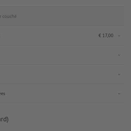
r couché
t
€
17,00
ées
rd)