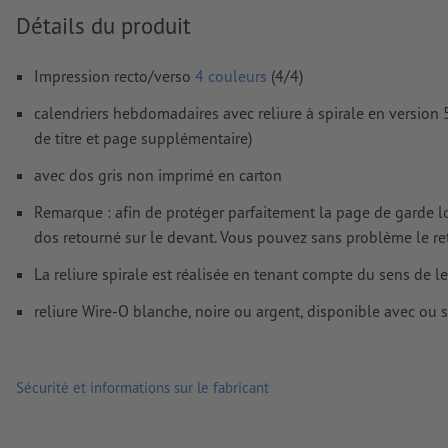
Nous ne vérifions pas les
réglages de surimpression
Détails du produit
Les
commentaires
sont supprimés et ne seront ainsi pas imp
Impression recto/verso
4 couleurs
(4/4)
Le contenu des
champs de formulaire
sera imprimé
calendriers hebdomadaires avec reliure à spirale en version
de titre et page supplémentaire)
Comment créer correctement des fichiers d'impression?
avec dos gris non imprimé en carton
Remarque : afin de protéger parfaitement la page de garde lors 
dos retourné sur le devant. Vous pouvez sans problème le reto
La reliure spirale est réalisée en tenant compte du sens de le
reliure Wire-O blanche, noire ou argent, disponible avec ou 
Sécurité et informations sur le fabricant