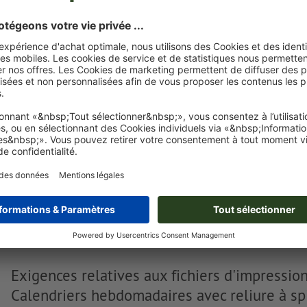
Vous pouvez télécharger vos fichiers d'impression avant ou
après l'achat.
Je dépose mes fichiers
Livraison approx. :
€ 768,22
€
mer. 19 août - ven. 21 août
HT
21%
Poids: env.
48,77 kg
Exigences relatives aux fichiers d'impressio
Calendriers hebdomadaires avec reliure à spi