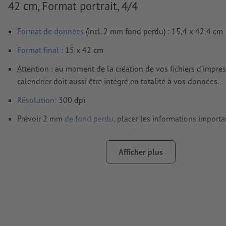
42 cm, Format portrait, 4/4
Format de données
(incl. 2 mm fond perdu) : 15,4 x 42,4 cm
Format
final
: 15 x 42 cm
Attention : au moment de la création de vos fichiers d’impres
calendrier doit aussi être intégré en totalité à vos données.
Résolution:
300 dpi
Prévoir 2 mm
de fond perdu
, placer les informations import
distance de min. 4 mm du format final
Les polices de caractères
doivent être incorporées ou les tex
Afficher plus
être vectorisés
Mode couleur :
CMJN, FOGRA51 (PSO Coated v3) pour les pap
FOGRA52 (PSO Uncoated v3 FOGRA52) pour les papiers non
Nous ne vérifions pas les
fautes d'orthographe et de syntaxe