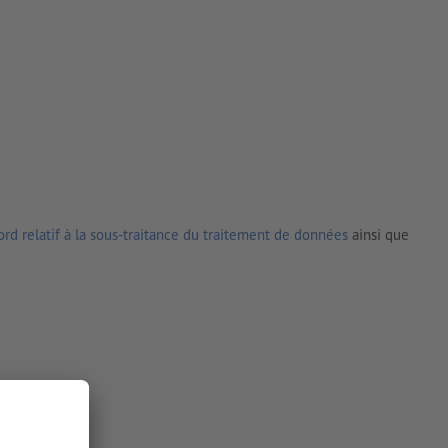
rd relatif à la sous-traitance du traitement de données
ainsi que