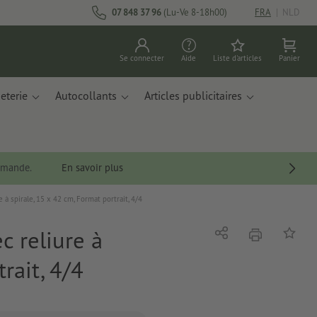
07 848 37 96
(Lu-Ve 8-18h00)
FRA
|
NLD
Se connecter
Aide
Liste d'articles
Panier
eterie
Autocollants
Articles publicitaires
ommande.
En savoir plus
à spirale, 15 x 42 cm, Format portrait, 4/4
c reliure à
imprimer
Partager
Ajouter 
rait, 4/4