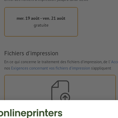
mer. 19 août - ven. 21 août
gratuite
Fichiers d'impression
En ce qui concerne le traitement des fichiers d'impression, de l'
Acco
nos
Exigences concernant vos fichiers d'impression
s'appliquent
Vos fichiers d'impression