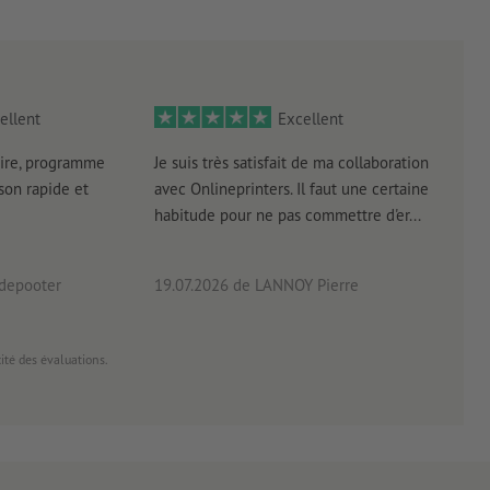
ellent
Excellent
ire, programme
Je suis très satisfait de ma collaboration
Les 
aison rapide et
avec Onlineprinters. Il faut une certaine
pas 
habitude pour ne pas commettre d'er...
accè
pas p
 depooter
19.07.2026
de LANNOY Pierre
14.0
cité des évaluations.