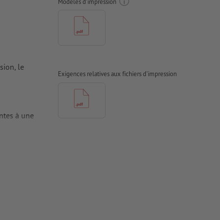
Modèles d'impression
sion, le
Exigences relatives aux fichiers d'impression
antes à une
tes doivent
iers couchés,
 couchés