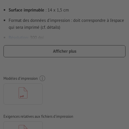
Surface imprimable
: 14 x 1,5 cm
Format des données d'impression : doit correspondre à l'espace
qui sera imprimé (cf. détails)
Résolution:
300 dpi
Le fond perdu
et les marques de coupes ne sont pas
Afficher plus
nécessaires
Les polices de caractères
doivent être incorporées ou les textes
doivent être vectorisés
Modèles d'impression
Mode couleur :
CMJN, FOGRA52 (PSO Uncoated v3 FOGRA52)
pour les papiers non couchés
Nous ne vérifions pas les
fautes d'orthographe et de syntaxe
Nous ne vérifions pas les
réglages de surimpression
Exigences relatives aux fichiers d'impression
Les
commentaires
sont supprimés et ne seront ainsi pas
imprimés