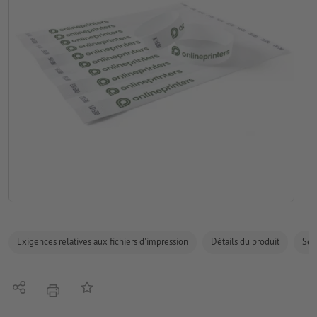
Exigences relatives aux fichiers d'impression
Détails du produit
Sécu
Partager
Ajouter à liste d'article
imprimer