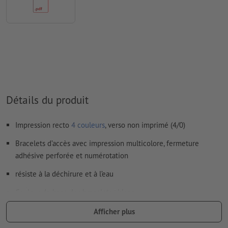
Le contenu des
champs de formulaire
sera imprimé
Comment créer correctement des fichiers d'impression?
Détails du produit
Impression recto
4 couleurs
, verso non imprimé (4/0)
Bracelets d’accès avec impression multicolore, fermeture
adhésive perforée et numérotation
résiste à la déchirure et à l’eau
Couleur de base des bracelets : blanc
dimensions : L 25,5 x H 1,9 cm
Afficher plus