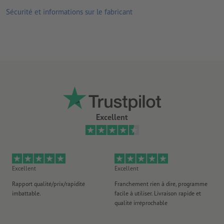
dix bracelets par feuille, à détacher individuellement
Sécurité et informations sur le fabricant
Fermeture : surface adhésive perforée qui permet de régler le
bracelet individuellement à sa taille et empêche la transmission
du bracelet
Numérotation : consécutive, imprimée uniquement sur la
fermeture perforée
Excellent
Excellent
Excellent
Ex
Rapport qualité/prix/rapidité
Franchement rien à dire, programme
Je 
imbattable.
facile à utiliser. Livraison rapide et
co
qualité irréprochable
fa
co