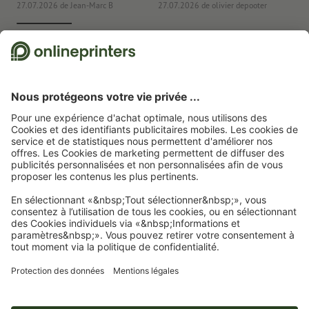
27.07.2026
de Jean-Marc B
27.07.2026
de olivier depooter
19
Nous utilisons Trustpilot comme prestataire indépendant pour collecter des
évaluations. Vous trouverez
ici
les mesures prises par Trustpilot pour garantir
l'authenticité des évaluations.
Page d'accueil
Événement
Bracelet évènementiel
Bracelets d’accès en Tyvek®,
4/0
Abonnez-vous à notre newsletter et profitez d'une remise de
15 %
À propos de nous
L'entreprise
Service