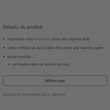
Détails du produit
Impression recto
4 couleurs
, verso non imprimé (4/0)
cahier renforcé au dos à l’aide d’un carton gris machine stable
option possible :
perforation (dans le sens de lecture)
encollage (position au choix)
Afficher plus
Remarque :
la perforation en option est réalisée conformément
à la norme DIN (ISO 838).
Sécurité et informations sur le fabricant
les produits imprimés sur du papier recyclé sont neutres pour le
climat, sans supplément de prix –
plus d’informations