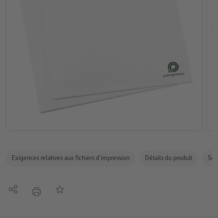
Exigences relatives aux fichiers d'impression
Détails du produit
Sécu
Partager
Ajouter à liste d'article
imprimer