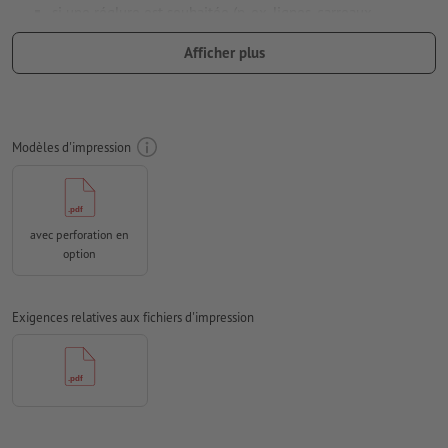
si une réglure est souhaitée (p. ex. lignes, carreaux,
pointillés), celle-ci doit être enregistrée dans les données
Afficher plus
d’impression
Résolution:
300 dpi
Prévoir 2 mm
de fond perdu
, placer les informations
Modèles d'impression
importantes à une distance de min. 4 mm du format final
Mode couleur :
CMJN, FOGRA52 (PSO Uncoated v3 FOGRA52)
pour les papiers non couchés
avec perforation en
Nous ne vérifions pas les
fautes d'orthographe et de syntaxe
option
Nous ne vérifions pas les
réglages de surimpression
Exigences relatives aux fichiers d'impression
Les
commentaires
sont supprimés et ne seront ainsi pas
imprimés
Le contenu des
champs de formulaire
sera imprimé
Comment créer correctement des fichiers d'impression?