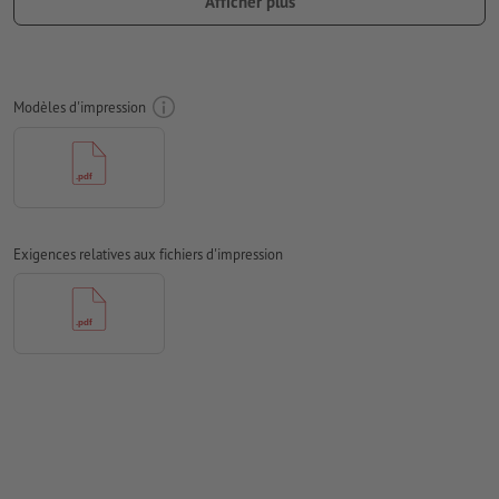
Afficher plus
Libre choix pour les positions de la numérotation et la
prédécoupe
Orientation de numérotation et prédécoupe : horizontale ou
Modèles d'impression
verticale
Champ de numérotation au moins 24 x 6 mm. Taille de la
police de numérotation : 12pt. Couleur de la police : noir.
La numérotation doit se situer sur un seul côté
Exigences relatives aux fichiers d'impression
Distance de la numérotation au bord min. 5 mm
Les données d’impression peuvent être créées au format
portrait ou au format paysage. Veuillez modifier vos
données d’impression en conséquence.
Résolution:
300 dpi
Prévoir 2 mm
de fond perdu
, placer les informations
importantes à une distance de min. 4 mm du format final