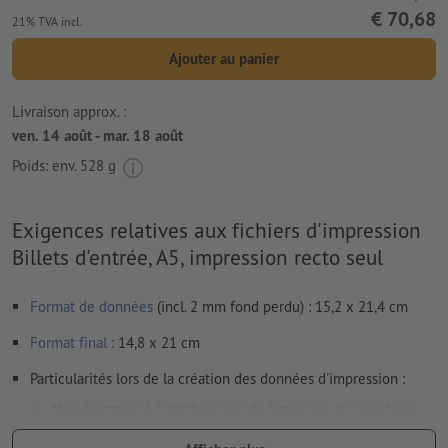
€ 70,68
21% TVA incl.
Ajouter au panier
Livraison approx. :
ven. 14 août - mar. 18 août
Poids: env.
528 g
Exigences relatives aux fichiers d'impression
Billets d'entrée, A5, impression recto seul
Format de données
(incl. 2 mm fond perdu) : 15,2 x 21,4 cm
Format
final
: 14,8 x 21 cm
Particularités lors de la création des données d'impression :
Numérotation à 6 chiffres (pas de lettres ou de caractères
spéciaux) et / ou prédécoupe (plusieurs possibles)