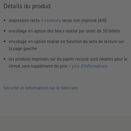
Les polices de caractères
doivent être incorporées ou les textes
Détails du produit
doivent être vectorisés
Mode couleur :
CMJN, FOGRA51 (PSO Coated v3) pour les
Impression recto
4 couleurs
, verso non imprimé (4/0)
papiers couchés, FOGRA52 (PSO Uncoated v3 FOGRA52) pour
encollage en option des blocs réalisé par unité de 50 billets
les papiers non couchés
encollage en option réalisé en fonction du sens de lecture sur
Nous ne vérifions pas les
fautes d'orthographe et de syntaxe
la page gauche
Nous ne vérifions pas les
réglages de surimpression
les produits imprimés sur du papier recyclé sont neutres pour le
Les
commentaires
sont supprimés et ne seront ainsi pas
climat, sans supplément de prix –
plus d’informations
imprimés
Le contenu des
champs de formulaire
sera imprimé
Sécurité et informations sur le fabricant
Veuillez télécharger vos données d'impression ainsi qu’un
fichier d’aperçu précisant le positionnement de la numérotation
(exemple : « uniquement_pour_aperçu.pdf »).
Indiquez également dans ce fichier d’aperçu le numéro par
lequel la numération consécutive doit commencer. Si vous ne