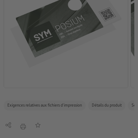
Exigences relatives aux fichiers d'impression
Détails du produit
Sécu
Partager
Ajouter à liste d'article
imprimer