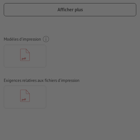
Numérotation à 6 chiffres (pas de lettres ou de caractères
Afficher plus
spéciaux) et / ou prédécoupe (plusieurs possibles)
Libre choix pour les positions de la numérotation et la
prédécoupe
Modèles d'impression
Orientation de numérotation et prédécoupe : horizontale ou
verticale
Champ de numérotation au moins 24 x 6 mm. Taille de la
police de numérotation : 12pt. Couleur de la police : noir.
La numérotation doit se situer sur un seul côté
Exigences relatives aux fichiers d'impression
Distance de la numérotation au bord min. 5 mm
Les données d’impression peuvent être créées au format
portrait ou au format paysage. Veuillez modifier vos
données d’impression en conséquence.
Résolution:
300 dpi