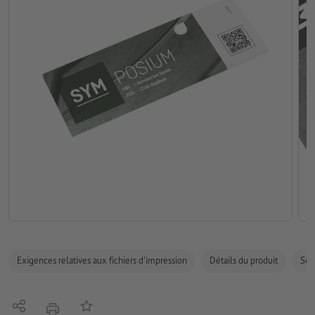
Exigences relatives aux fichiers d'impression
Détails du produit
Sécu
Partager
Ajouter à liste d'article
imprimer