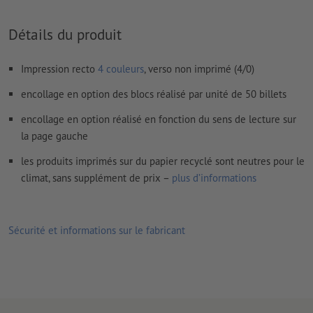
Prévoir 2 mm
de fond perdu
, placer les informations
importantes à une distance de min. 4 mm du format final
Détails du produit
Les polices de caractères
doivent être incorporées ou les textes
doivent être vectorisés
Impression recto
4 couleurs
, verso non imprimé (4/0)
Mode couleur :
CMJN, FOGRA51 (PSO Coated v3) pour les
encollage en option des blocs réalisé par unité de 50 billets
papiers couchés, FOGRA52 (PSO Uncoated v3 FOGRA52) pour
les papiers non couchés
encollage en option réalisé en fonction du sens de lecture sur
la page gauche
Nous ne vérifions pas les
fautes d'orthographe et de syntaxe
les produits imprimés sur du papier recyclé sont neutres pour le
Nous ne vérifions pas les
réglages de surimpression
climat, sans supplément de prix –
plus d’informations
Les
commentaires
sont supprimés et ne seront ainsi pas
imprimés
Sécurité et informations sur le fabricant
Le contenu des
champs de formulaire
sera imprimé
Veuillez télécharger vos données d'impression ainsi qu’un
fichier d’aperçu précisant le positionnement de la numérotation
(exemple : « uniquement_pour_aperçu.pdf »).