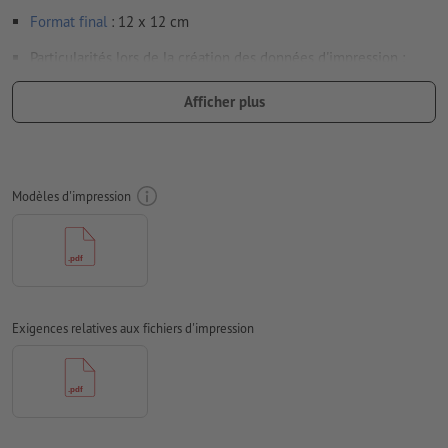
Format
final
: 12 x 12 cm
Particularités lors de la création des données d'impression :
Numérotation à 6 chiffres (pas de lettres ou de caractères
Afficher plus
spéciaux) et / ou prédécoupe (plusieurs possibles)
Libre choix pour les positions de la numérotation et la
prédécoupe
Modèles d'impression
Orientation de numérotation et prédécoupe : horizontale ou
verticale
Champ de numérotation au moins 24 x 6 mm. Taille de la
police de numérotation : 12pt. Couleur de la police : noir.
La numérotation doit se situer sur un seul côté
Exigences relatives aux fichiers d'impression
Distance de la numérotation au bord min. 5 mm
Les données d’impression peuvent être créées au format
portrait ou au format paysage. Veuillez modifier vos