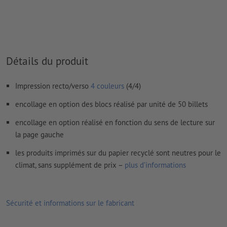
données d’impression en conséquence.
Résolution:
300 dpi
Prévoir 2 mm
de fond perdu
, placer les informations
importantes à une distance de min. 4 mm du format final
Détails du produit
Les polices de caractères
doivent être incorporées ou les textes
doivent être vectorisés
Impression recto/verso
4 couleurs
(4/4)
Mode couleur :
CMJN, FOGRA51 (PSO Coated v3) pour les
encollage en option des blocs réalisé par unité de 50 billets
papiers couchés, FOGRA52 (PSO Uncoated v3 FOGRA52) pour
les papiers non couchés
encollage en option réalisé en fonction du sens de lecture sur
la page gauche
Nous ne vérifions pas les
fautes d'orthographe et de syntaxe
les produits imprimés sur du papier recyclé sont neutres pour le
Nous ne vérifions pas les
réglages de surimpression
climat, sans supplément de prix –
plus d’informations
Les
commentaires
sont supprimés et ne seront ainsi pas
imprimés
Sécurité et informations sur le fabricant
Le contenu des
champs de formulaire
sera imprimé
Veuillez télécharger vos données d'impression ainsi qu’un