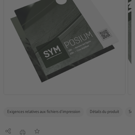
Exigences relatives aux fichiers d'impression
Détails du produit
Sécu
Partager
Ajouter à liste d'article
imprimer