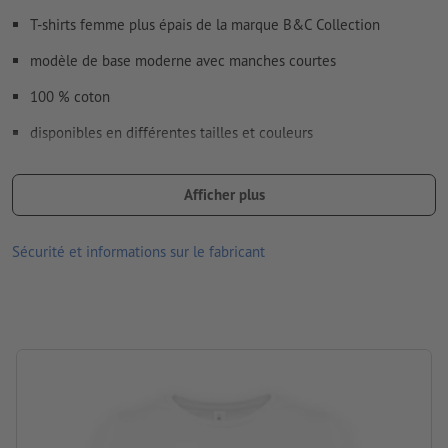
T-shirts femme plus épais de la marque B&C Collection
modèle de base moderne avec manches courtes
100 % coton
disponibles en différentes tailles et couleurs
le recto et/ou le verso peuvent être imprimés avec différents
motifs
Afficher plus
Lavable à 30 °C maximum. Retourner le textile avant le levage
Sécurité et informations sur le fabricant
pour que le motif imprimé se trouve sur l’intérieur.
Grammage : 185 g/m²
marque: B&C
Traitement: Sérigraphie