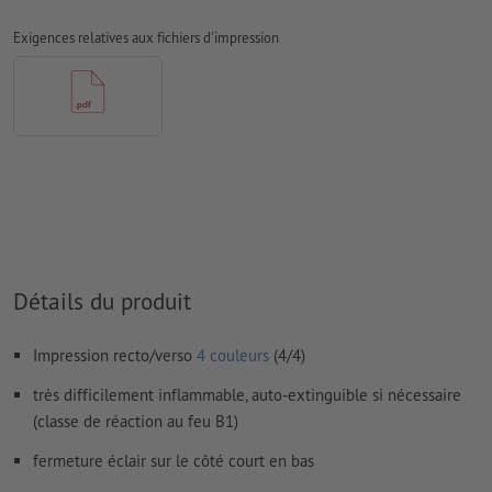
Nous ne vérifions pas les
réglages de surimpression
Exigences relatives aux fichiers d'impression
Les
commentaires
sont supprimés et ne seront ainsi pas
imprimés
Le contenu des
champs de formulaire
sera imprimé
Comment créer correctement des fichiers d'impression?
Détails du produit
Impression recto/verso
4 couleurs
(4/4)
très difficilement inflammable, auto-extinguible si nécessaire
(classe de réaction au feu B1)
fermeture éclair sur le côté court en bas