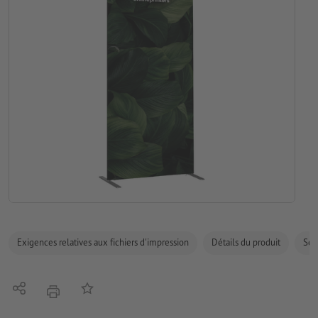
Exigences relatives aux fichiers d'impression
Détails du produit
Sécu
Partager
Ajouter à liste d'article
imprimer