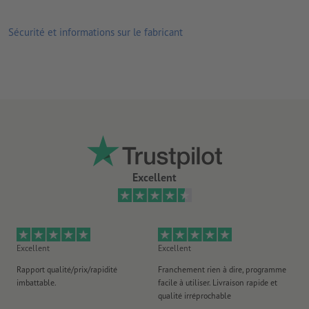
Sécurité et informations sur le fabricant
Excellent
Excellent
Excellent
Ex
Rapport qualité/prix/rapidité
Franchement rien à dire, programme
Je 
imbattable.
facile à utiliser. Livraison rapide et
co
qualité irréprochable
fa
co