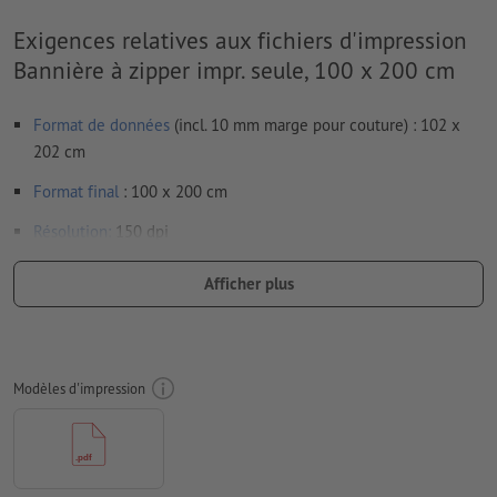
Exigences relatives aux fichiers d'impression
Bannière à zipper impr. seule, 100 x 200 cm
Format de données
(incl. 10 mm marge pour couture) : 102 x
202 cm
Format
final
: 100 x 200 cm
Résolution:
150 dpi
Prévoir 10 mm
de fond perdu
, placer les informations
Afficher plus
importantes à une distance de min. 50 mm du format final
Les polices de caractères
doivent être incorporées ou les textes
doivent être vectorisés
Modèles d'impression
Mode couleur :
CMJN, FOGRA51 (PSO Coated v3) pour les
papiers couchés
Nous ne vérifions pas les
fautes d'orthographe et de syntaxe