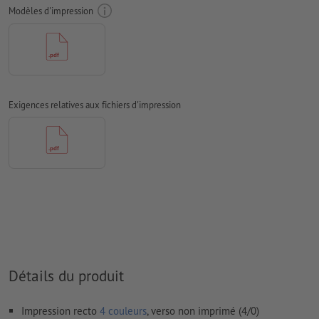
Mode couleur :
CMJN, FOGRA51 (PSO Coated v3) pour les
Modèles d'impression
papiers couchés, FOGRA52 (PSO Uncoated v3 FOGRA52) pour
les papiers non couchés
Nous ne vérifions pas les
fautes d'orthographe et de syntaxe
Nous ne vérifions pas les
réglages de surimpression
Exigences relatives aux fichiers d'impression
Les
commentaires
sont supprimés et ne seront ainsi pas
imprimés
Le contenu des
champs de formulaire
sera imprimé
Comment créer correctement des fichiers d'impression?
Détails du produit
Impression recto
4 couleurs
, verso non imprimé (4/0)