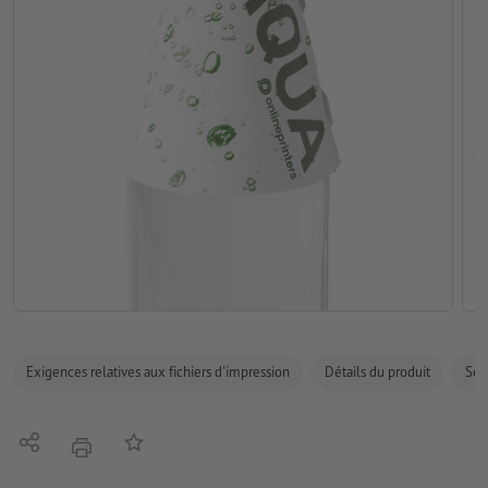
Exigences relatives aux fichiers d'impression
Détails du produit
Sécu
Partager
Ajouter à liste d'article
imprimer