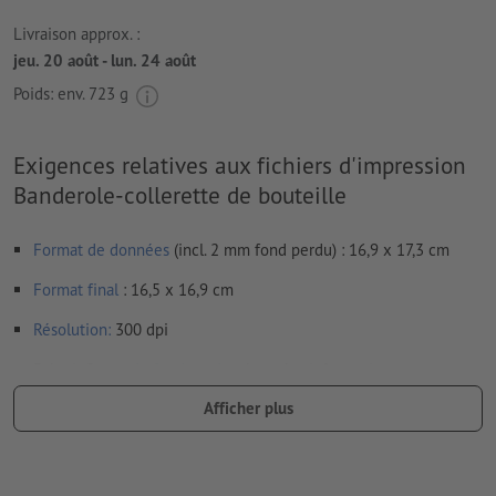
Livraison approx. :
jeu. 20 août - lun. 24 août
Poids: env.
723 g
Exigences relatives aux fichiers d'impression
Banderole-collerette de bouteille
Format de données
(incl. 2 mm fond perdu) : 16,9 x 17,3 cm
Format
final
: 16,5 x 16,9 cm
Résolution:
300 dpi
Prévoir 2 mm
de fond perdu
, placer les informations
importantes à une distance de min. 4 mm du format final
Afficher plus
Les polices de caractères
doivent être incorporées ou les textes
doivent être vectorisés