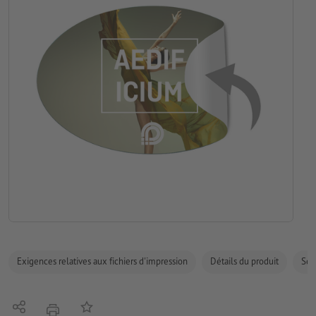
Exigences relatives aux fichiers d'impression
Détails du produit
Sécu
Partager
Ajouter à liste d'article
imprimer