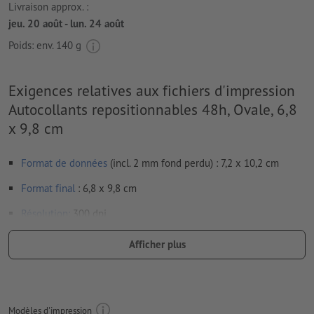
Livraison approx. :
jeu. 20 août - lun. 24 août
Poids: env.
140 g
Exigences relatives aux fichiers d'impression
Autocollants repositionnables 48h, Ovale, 6,8
x 9,8 cm
Format de données
(incl. 2 mm fond perdu) : 7,2 x 10,2 cm
Format
final
: 6,8 x 9,8 cm
Résolution:
300 dpi
Prévoir 2 mm
de fond perdu
, placer les informations
Afficher plus
importantes à une distance de min. 4 mm du format final
Les polices de caractères
doivent être incorporées ou les textes
doivent être vectorisés
Modèles d'impression