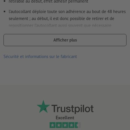
retirable au début, effet adhésif permanent
l’autocollant déploie toute son adhérence au bout de 48 heures
seulement ; au début, il est donc possible de retirer et de
repositionner l’autocollant aussi souvent que nécessaire
respectueux de la nature et de l'environnement
Afficher plus
se composent exclusivement d'ingrédients minéraux et
végétaux ; totalement exempts de PVC
Sécurité et informations sur le fabricant
avec un adhésif sans colle, à base d'eau
a obtenu le label de qualité « V-Label », qui atteste de la qualité
écologique et de l'absence de produits d’origine animale
bonne résistance aux UV et à la température
convient pour l’intérieur et l’extérieur
collage facile, corrigible et facile à retirer
Excellent
plus un autocollant reste collé longtemps, plus il sera difficile
de le retirer