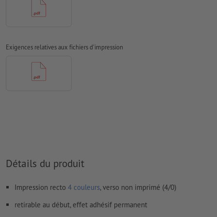
les papiers non couchés
Nous ne vérifions pas les
fautes d'orthographe et de syntaxe
Nous ne vérifions pas les
réglages de surimpression
Exigences relatives aux fichiers d'impression
D’une manière générale, les
transparences
doivent être réduites
Les
commentaires
sont supprimés et ne seront ainsi pas
imprimés
Le contenu des
champs de formulaire
sera imprimé
Comment créer correctement des fichiers d'impression?
Détails du produit
Impression recto
4 couleurs
, verso non imprimé (4/0)
retirable au début, effet adhésif permanent