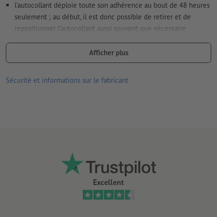
l’autocollant déploie toute son adhérence au bout de 48 heures
seulement ; au début, il est donc possible de retirer et de
repositionner l’autocollant aussi souvent que nécessaire
respectueux de la nature et de l'environnement
Afficher plus
se composent exclusivement d'ingrédients minéraux et
végétaux ; totalement exempts de PVC
Sécurité et informations sur le fabricant
avec un adhésif sans colle, à base d'eau
a obtenu le label de qualité « V-Label », qui atteste de la qualité
écologique et de l'absence de produits d’origine animale
bonne résistance aux UV et à la température
convient pour l’intérieur et l’extérieur
collage facile, corrigible et facile à retirer
Excellent
plus un autocollant reste collé longtemps, plus il sera difficile
de le retirer