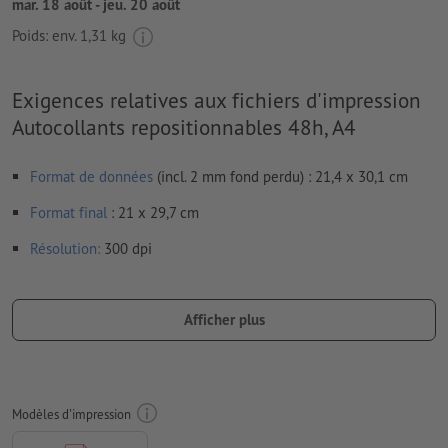
mar. 18 août - jeu. 20 août
Poids: env.
1,31 kg
Exigences relatives aux fichiers d'impression
Autocollants repositionnables 48h, A4
Format de données
(incl. 2 mm fond perdu) : 21,4 x 30,1 cm
Format
final
: 21 x 29,7 cm
Résolution:
300 dpi
Prévoir 2 mm
de fond perdu
, placer les informations
importantes à une distance de min. 4 mm du format final
Afficher plus
Les polices de caractères
doivent être incorporées ou les textes
doivent être vectorisés
Mode couleur :
CMJN, FOGRA51 (PSO Coated v3) pour les
Modèles d'impression
papiers couchés, FOGRA52 (PSO Uncoated v3 FOGRA52) pour