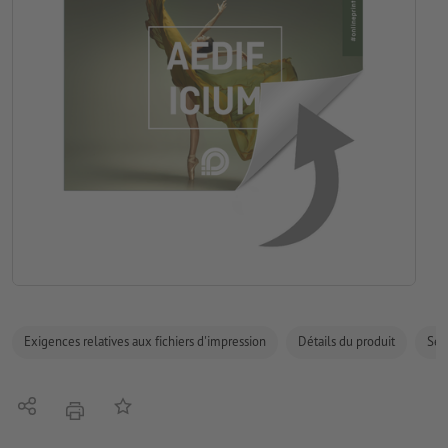
Exigences relatives aux fichiers d'impression
Détails du produit
Sécu
Partager
Ajouter à liste d'article
imprimer