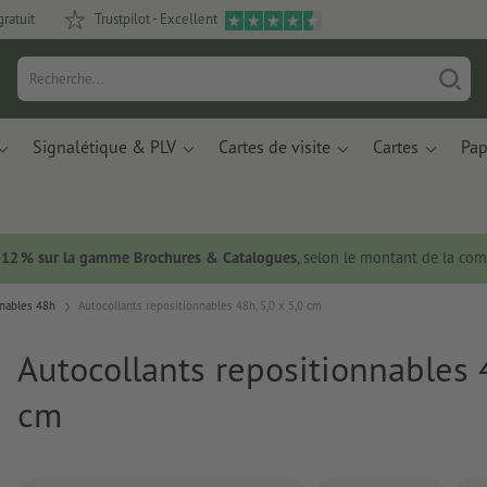
gratuit
Trustpilot - Excellent
Signalétique & PLV
Cartes de visite
Cartes
Pap
 -12 % sur la gamme Brochures & Catalogues
, selon le montant de la c
nnables 48h
Autocollants repositionnables 48h, 5,0 x 5,0 cm
Autocollants repositionnables 4
cm