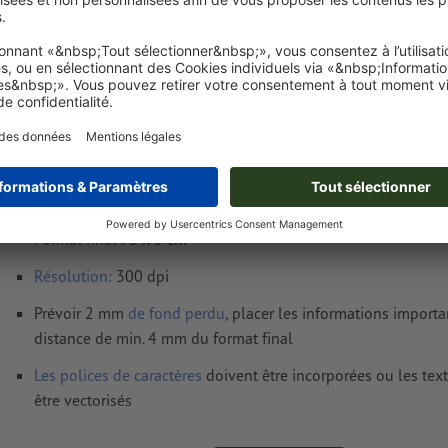
Poids: env.
53 g
Exigences relatives aux fichiers d'impressio
Autocollants repositionnables 48h, 5,0 x 5,0
Format de données
(incl. 2 mm fond perdu) : 5,4 x 5,4 cm
Format
final
: 5 x 5 cm
Résolution:
300 dpi
Prévoir 2 mm
de fond perdu
, placer les informations import
distance de min. 4 mm du format final
Les polices de caractères
doivent être incorporées ou les tex
être vectorisés
Mode couleur :
CMJN, FOGRA51 (PSO Coated v3) pour les pap