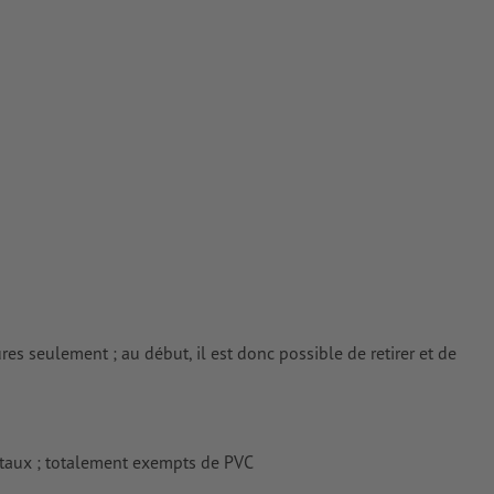
 couchés
tes
rimés
s seulement ; au début, il est donc possible de retirer et de
taux ; totalement exempts de PVC