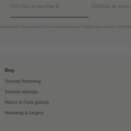
27.07.2026
de Jean-Marc B
27.07.2026
de olivier
Important : pour des raisons techn. de prod., impossible de 
des petits formats.
livraison : chaque autocollant est découpé
s évaluations. Vous trouverez
ici
les mesures prises par Trustpilot pour garantir l'authenti
Blog
Tutoriels Photoshop
Tutoriels InDesign
Polices & Fonts gratuits
Marketing & Insights