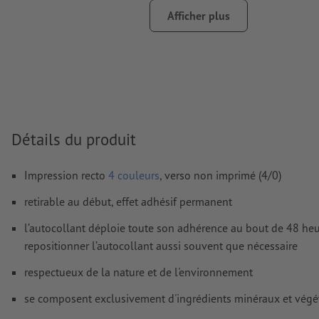
FOGRA52 (PSO Uncoated v3 FOGRA52) pour les papiers non
Afficher plus
Nous ne vérifions pas les
fautes d'orthographe et de syntaxe
Nous ne vérifions pas les
réglages de surimpression
D’une manière générale, les
transparences
doivent être rédui
Les
commentaires
sont supprimés et ne seront ainsi pas imp
Détails du produit
Le contenu des
champs de formulaire
sera imprimé
Impression recto
4 couleurs
, verso non imprimé (4/0)
Comment créer correctement des fichiers d'impression?
retirable au début, effet adhésif permanent
l’autocollant déploie toute son adhérence au bout de 48 heure
repositionner l’autocollant aussi souvent que nécessaire
respectueux de la nature et de l'environnement
se composent exclusivement d'ingrédients minéraux et végé