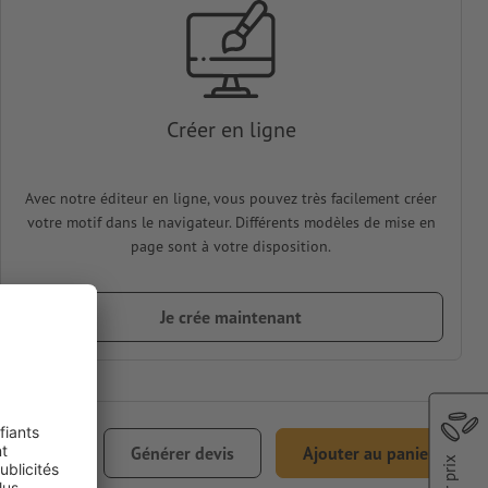
Créer en ligne
Avec notre éditeur en ligne, vous pouvez très facilement créer
votre motif dans le navigateur. Différents modèles de mise en
page sont à votre disposition.
Je crée maintenant
€ 30,18
Générer devis
Ajouter au panier
1% TVA incl.