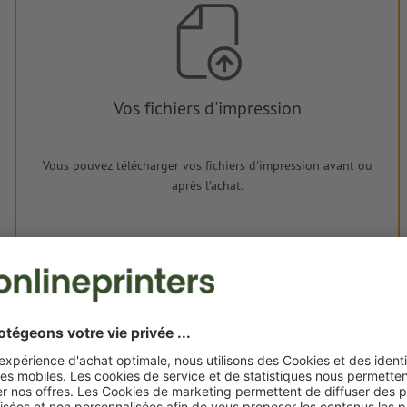
Vos fichiers d'impression
Vous pouvez télécharger vos fichiers d'impression avant ou
après l'achat.
Je dépose mes fichiers
Livraison approx. :
€ 24,94
mar. 18 août - jeu. 20 août
HT
2