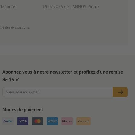
 depooter
19.07.2026
de LANNOY Pierre
14.0
garantir une pré-découpe du matériau support, surtout avec
cité des évaluations.
Abonnez-vous à notre newsletter et profitez d'une remise
de 15 %
Modes de paiement
Virement