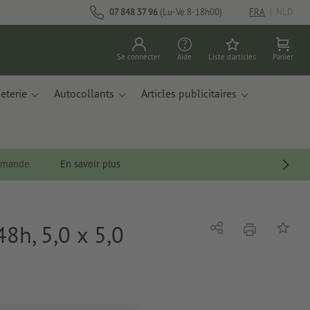
07 848 37 96
(Lu-Ve 8-18h00)
FRA
|
NLD
Se connecter
Aide
Liste d'articles
Panier
eterie
Autocollants
Articles publicitaires
ommande.
En savoir plus
8h, 5,0 x 5,0
imprimer
Partager
Ajouter 