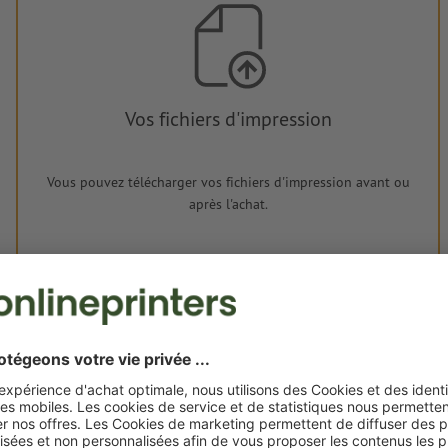
Vos fichiers d'impression
Vous pouvez télécharger vos fichiers d'impression avant ou
après l'achat.
Je dépose mes fichiers
Livraison approx. :
€ 216,12
€
mer. 19 août - ven. 21 août
HT
21%