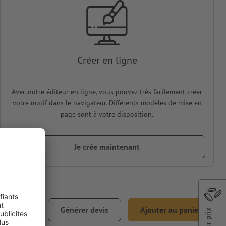
Créer en ligne
Avec notre éditeur en ligne, vous pouvez très facilement créer
votre motif dans le navigateur. Différents modèles de mise en
page sont à votre disposition.
Je crée maintenant
 261,51
Générer devis
Ajouter au panier
 TVA incl.