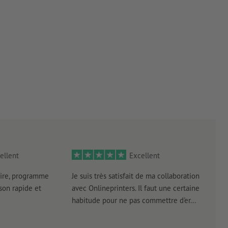
ellent
Excellent
ire, programme
Je suis très satisfait de ma collaboration
Les 
aison rapide et
avec Onlineprinters. Il faut une certaine
pas 
habitude pour ne pas commettre d'er...
accè
pas p