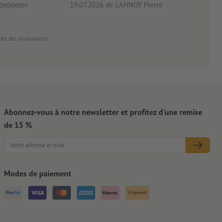
 depooter
19.07.2026
de LANNOY Pierre
14.0
cité des évaluations.
Abonnez-vous à notre newsletter et profitez d'une remise
de 15 %
Modes de paiement
Virement