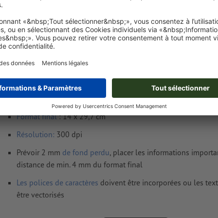
Poids: env.
1,3 kg
Exigences relatives aux fichiers d'impressio
Autocollants avec impression recto verso, 1/
Format de données
(incl. 2 mm fond perdu) : 14,4 x 30,1 cm
Format
final
: 14 x 29,7 cm
Résolution:
300 dpi
Prévoir 2 mm
de fond perdu
, placer les informations import
distance de min. 4 mm du format final
Les polices de caractères
doivent être incorporées ou les tex
être vectorisés
Mode couleur :
CMJN, FOGRA51 (PSO Coated v3) pour les pap