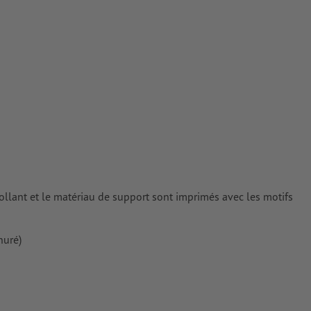
 couchés
rimés
collant et le matériau de support sont imprimés avec les motifs
nuré)