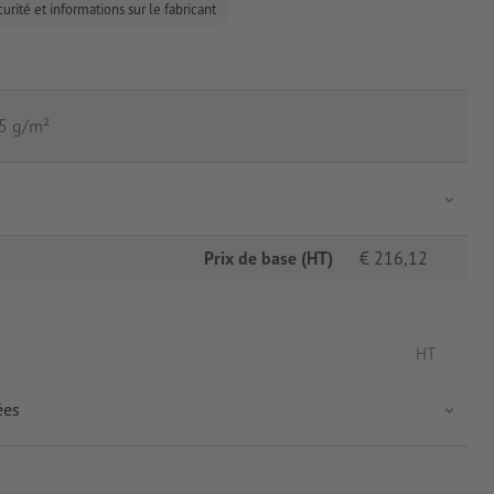
urité et informations sur le fabricant
05 g/m²
Prix de base (HT)
€
216,12
HT
ées