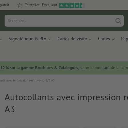
gratuit
Trustpilot - Excellent
Signalétique & PLV
Cartes de visite
Cartes
Pap
 -12 % sur la gamme Brochures & Catalogues
, selon le montant de la c
ants avec impression recto verso, 1/3 A3
Autocollants avec impression r
A3