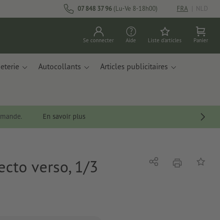
07 848 37 96
(Lu-Ve 8-18h00)
FRA
|
NLD
Se connecter
Aide
Liste d'articles
Panier
eterie
Autocollants
Articles publicitaires
ommande.
En savoir plus
ecto verso, 1/3
imprimer
Partager
Ajouter 