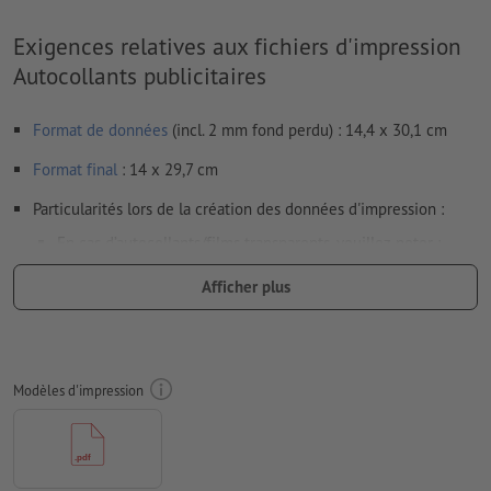
Exigences relatives aux fichiers d'impression
Autocollants publicitaires
Format de données
(incl. 2 mm fond perdu) : 14,4 x 30,1 cm
Format
final
: 14 x 29,7 cm
Particularités lors de la création des données d'impression :
En cas d’autocollants/films transparents, veuillez noter :
il est impossible d'imprimer des éléments blancs
Afficher plus
plus la couleur d’impression est claire, plus le film
apparaît transparent
l'impression se fait à l'endroit (partie autoadhésive au
Modèles d'impression
dos du motif)
si un motif qui doit être vu de l'extérieur est collé de
l'intérieur sur une surface vitrée, les données