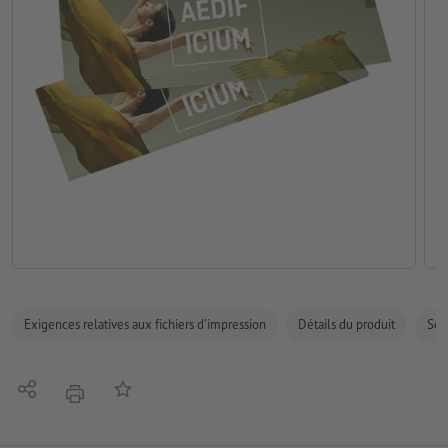
Exigences relatives aux fichiers d'impression
Détails du produit
Sécu
Partager
Ajouter à liste d'article
imprimer