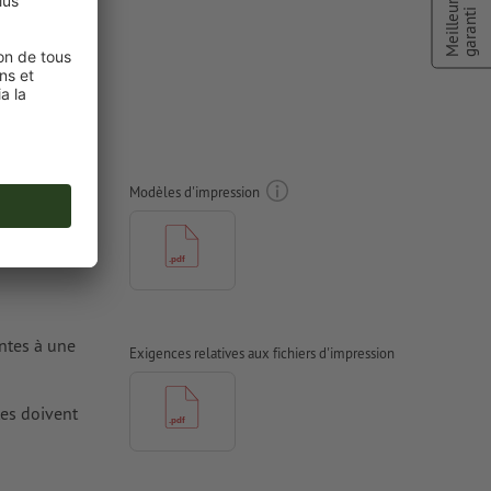
Meilleur prix
garanti
n
)
Modèles d'impression
antes à une
Exigences relatives aux fichiers d'impression
tes doivent
 pour les