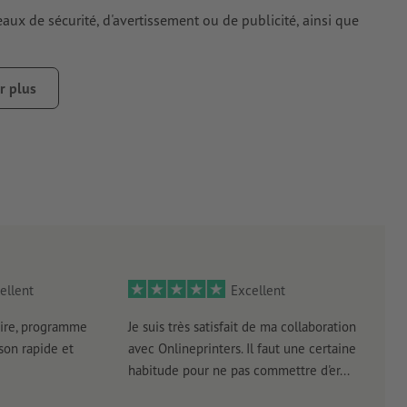
aux de sécurité, d'avertissement ou de publicité, ainsi que
 donner une idée approximative de la luminosité réelle
r plus
ellent
Excellent
ire, programme
Je suis très satisfait de ma collaboration
Les 
aison rapide et
avec Onlineprinters. Il faut une certaine
pas 
habitude pour ne pas commettre d'er...
accè
pas p