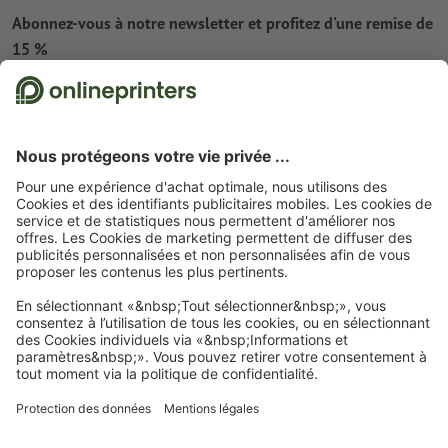
Abonnez-vous à notre newsletter et profitez d'une remise de
15 %
À propos de nous
L'entreprise
Service
Presse
Modes de paiement
Blog
Emplois & carrière
Expédition
Tutoriels Photoshop
Modes de paiement
Protection de l'environnement
Réclamation
Tutoriels InDesign
Virement
Contact
Belgique
FRA
|
NLD
Programme Premium
Polices & Fonts gratuits
FAQ
Marketing & Insights
Rétractation du contrat
Mentions légales
CGV
Protection des données