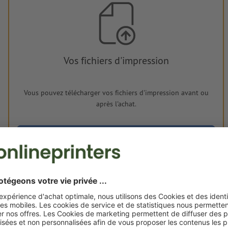
Vos fichiers d'impression
Vous pouvez télécharger vos fichiers d'impression avant ou
après l'achat.
Je dépose mes fichiers
Livraison approx. :
€ 144,46
€
ven. 21 août - mar. 25 août
HT
21%
Poids: env.
154,4 g