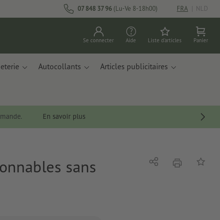
07 848 37 96
(Lu-Ve 8-18h00)
FRA
|
NLD
Se connecter
Aide
Liste d'articles
Panier
eterie
Autocollants
Articles publicitaires
ommande.
En savoir plus
ionnables sans
imprimer
Partager
Ajouter 