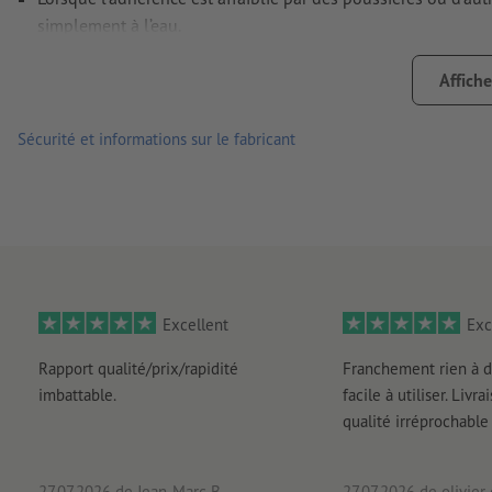
simplement à l’eau.
verso non fendu
Affiche
Remarque :
la surface accueillant l’autocollant doit être ex
ci pourraient nuire à l’adhérence du matériau. Le verni appli
Sécurité et informations sur le fabricant
livraison : autocollants regroupés sur feuille
Excellent
Exc
Rapport qualité/prix/rapidité
Franchement rien à d
imbattable.
facile à utiliser. Livr
qualité irréprochable
27.07.2026
de Jean-Marc B
27.07.2026
de olivier