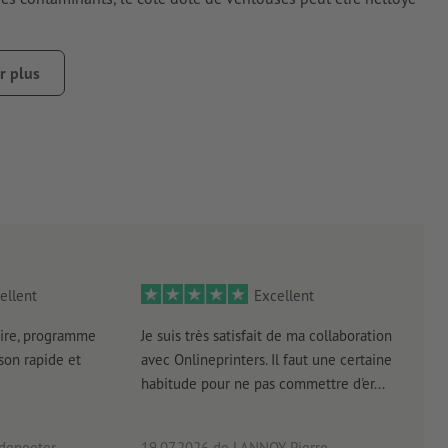
r plus
empte de poussière, de graisse ou d’autres contaminants. Ceux-
qué récemment doit être sec ou totalement durci.
ellent
Excellent
ire, programme
Je suis très satisfait de ma collaboration
Les 
aison rapide et
avec Onlineprinters. Il faut une certaine
pas 
habitude pour ne pas commettre d'er...
accè
pas p
 depooter
19.07.2026
de LANNOY Pierre
14.0