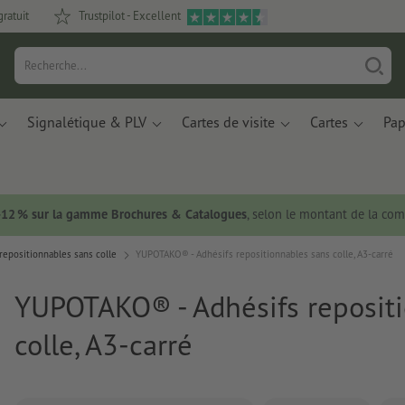
gratuit
Trustpilot - Excellent
Signalétique & PLV
Cartes de visite
Cartes
Pap
 -12 % sur la gamme Brochures & Catalogues
, selon le montant de la c
epositionnables sans colle
YUPOTAKO® - Adhésifs repositionnables sans colle, A3-carré
YUPOTAKO® - Adhésifs reposit
colle, A3-carré