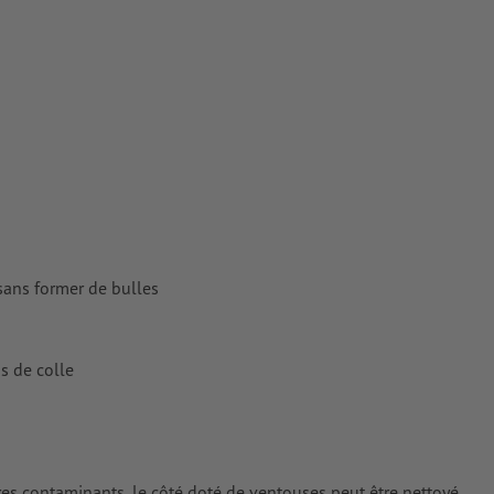
tes
rimés
sans former de bulles
us de colle
tres contaminants, le côté doté de ventouses peut être nettoyé