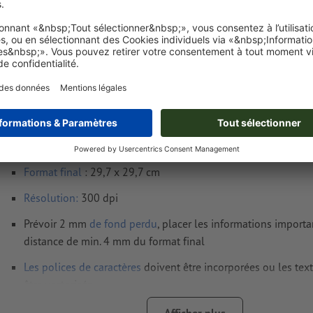
Exigences relatives aux fichiers d'impressio
YUPOTAKO® - Adhésifs repositionnables sans
A3-carré
Format de données
(incl. 2 mm fond perdu) : 30,1 x 30,1 cm
Format
final
: 29,7 x 29,7 cm
Résolution:
300 dpi
Prévoir 2 mm
de fond perdu
, placer les informations import
distance de min. 4 mm du format final
Les polices de caractères
doivent être incorporées ou les tex
être vectorisés
Mode couleur :
CMJN, FOGRA51 (PSO Coated v3) pour les pa