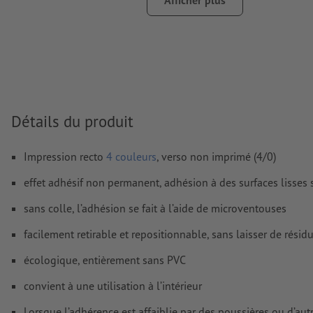
Afficher plus
Nous ne vérifions pas les
fautes d'orthographe et de syntaxe
Nous ne vérifions pas les
réglages de surimpression
D’une manière générale, les
transparences
doivent être rédui
Les
commentaires
sont supprimés et ne seront ainsi pas imp
Détails du produit
Le contenu des
champs de formulaire
sera imprimé
Impression recto
4 couleurs
, verso non imprimé (4/0)
Comment créer correctement des fichiers d'impression?
effet adhésif non permanent, adhésion à des surfaces lisses 
sans colle, l’adhésion se fait à l’aide de microventouses
facilement retirable et repositionnable, sans laisser de résid
écologique, entièrement sans PVC
convient à une utilisation à l’intérieur
Lorsque l’adhérence est affaiblie par des poussières ou d’au