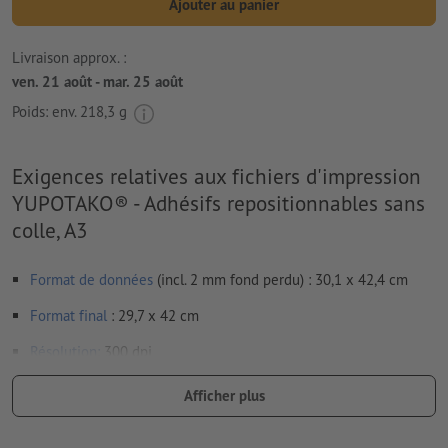
Ajouter au panier
Livraison approx. :
ven. 21 août - mar. 25 août
Poids: env.
218,3 g
Exigences relatives aux fichiers d'impression
YUPOTAKO® - Adhésifs repositionnables sans
colle, A3
Format de données
(incl. 2 mm fond perdu) : 30,1 x 42,4 cm
Format
final
: 29,7 x 42 cm
Résolution:
300 dpi
Prévoir 2 mm
de fond perdu
, placer les informations
Afficher plus
importantes à une distance de min. 4 mm du format final
Les polices de caractères
doivent être incorporées ou les textes