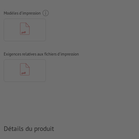
doivent être vectorisés
Modèles d'impression
Mode couleur :
CMJN, FOGRA51 (PSO Coated v3) pour les
papiers couchés
Nous ne vérifions pas les
fautes d'orthographe et de syntaxe
Nous ne vérifions pas les
réglages de surimpression
Exigences relatives aux fichiers d'impression
D’une manière générale, les
transparences
doivent être réduites
Les
commentaires
sont supprimés et ne seront ainsi pas
imprimés
Le contenu des
champs de formulaire
sera imprimé
Comment créer correctement des fichiers d'impression?
Détails du produit