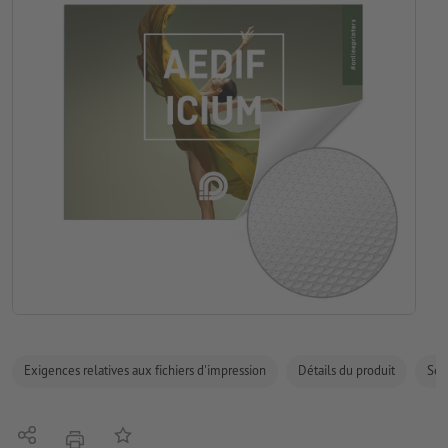
Exigences relatives aux fichiers d'impression
Détails du produit
Sécu
Partager
Ajouter à liste d'article
imprimer