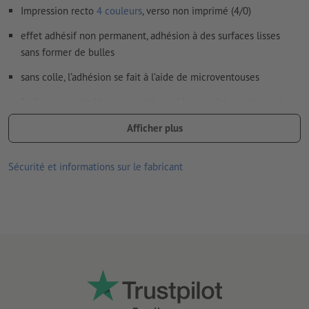
Impression recto
4 couleurs
, verso non imprimé (4/0)
effet adhésif non permanent, adhésion à des surfaces lisses
sans former de bulles
sans colle, l’adhésion se fait à l’aide de microventouses
facilement retirable et repositionnable, sans laisser de résidus
de colle
Afficher plus
écologique, entièrement sans PVC
Sécurité et informations sur le fabricant
convient à une utilisation à l’intérieur
Lorsque l’adhérence est affaiblie par des poussières ou d’autres
contaminants, le côté doté de ventouses peut être nettoyé
simplement à l’eau.
verso non fendu
Remarque :
la surface accueillant l’autocollant doit être
exempte de poussière, de graisse ou d’autres contaminants.