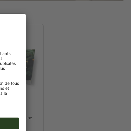
les de Noël
s de Noël avec une
nnelle