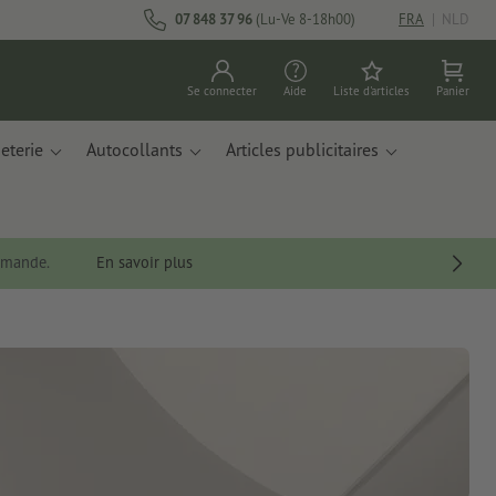
07 848 37 96
(Lu-Ve 8-18h00)
FRA
|
NLD
Se connecter
Aide
Liste d'articles
Panier
eterie
Autocollants
Articles publicitaires
ommande.
En savoir plus