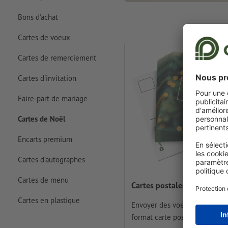
Bons d'achat
Cartes de voeux
Cartes de remerciement
Cartes d'invitation
Faire-part de mariage
Cartes de Noël
Encarts premium
Cartes d'autographes
Cartes de menu
Cartes postales de Noël
Cartes en plastique
Envoyer des voeux de Noël a
format carte postale pratique