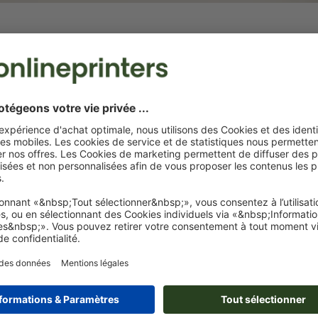
Cartes postales de Noël avec
Cartes pliab
finition sélective
u
Motifs festif
Des détails scintillants pour un
touche perso
Noël inoubliable